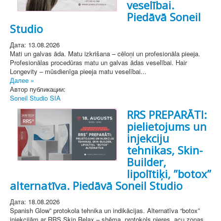
veselībai.
Piedāvā Soneil
Studio
Дата: 13.08.2026
Mati un galvas āda. Matu izkrišana – cēloņi un profesionāla pieeja.
Profesionālas procedūras matu un galvas ādas veselībai. Hair
Longevity – mūsdienīga pieeja matu veselībai...
Далее »
Автор публикации:
Soneil Studio SIA
RRS PREPARĀTI:
pielietojums un
injekciju
tehnikas, Skin-
Builder,
lipolītiķi, ’’botox’’
alternatīva. Piedāvā Soneil Studio
Дата: 18.08.2026
Spanish Glow” protokola tehnika un indikācijas. Alternatīva “botox”
injekcijām ar RRS Skin Relax – shēma, protokols pieres, acu zonas