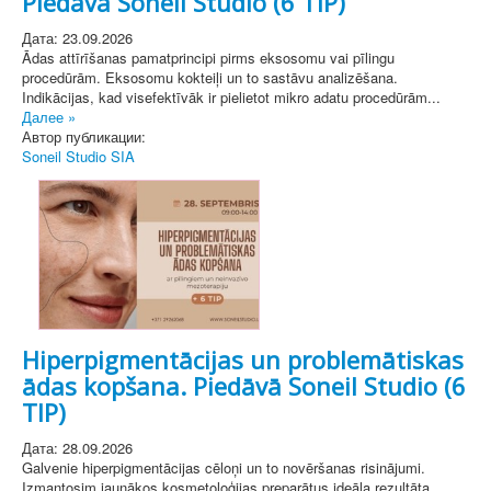
Piedāvā Soneil Studio (6 TIP)
Дата: 23.09.2026
Ādas attīrīšanas pamatprincipi pirms eksosomu vai pīlingu
procedūrām. Eksosomu kokteiļi un to sastāvu analizēšana.
Indikācijas, kad visefektīvāk ir pielietot mikro adatu procedūrām...
Далее »
Автор публикации:
Soneil Studio SIA
Hiperpigmentācijas un problemātiskas
ādas kopšana. Piedāvā Soneil Studio (6
TIP)
Дата: 28.09.2026
Galvenie hiperpigmentācijas cēloņi un to novēršanas risinājumi.
Izmantosim jaunākos kosmetoloģijas preparātus ideāla rezultāta