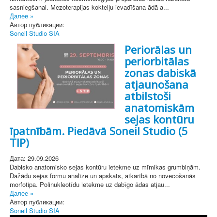
sasniegšanai. Mezoterapijas kokteiļu ievadīšana ādā a...
Далее »
Автор публикации:
Soneil Studio SIA
Periorālas un
periorbitālas
zonas dabiskā
atjaunošana
atbilstoši
anatomiskām
sejas kontūru
īpatnībām. Piedāvā Soneil Studio (5
TIP)
Дата: 29.09.2026
Dabisko anatomisko sejas kontūru ietekme uz mīmikas grumbiņām.
Dažādu sejas formu analīze un apskats, atkarībā no novecošanās
morfotipa. Polinukleotīdu ietekme uz dabīgo ādas atjau...
Далее »
Автор публикации:
Soneil Studio SIA