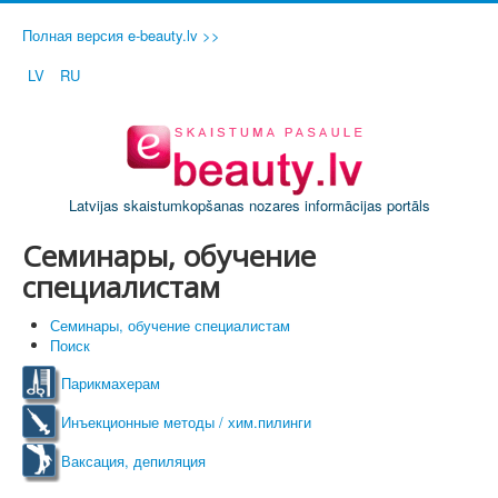
Полная версия e-beauty.lv >>
LV
RU
Latvijas skaistumkopšanas nozares informācijas portāls
Семинары, обучение
специалистам
Семинары, обучение специалистам
Поиск
Парикмахерам
Инъекционные методы / хим.пилинги
Ваксация, депиляция