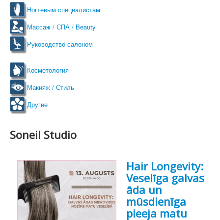
Ногтевым специалистам
Массаж / СПА / Beauty
Руководство салоном
Косметология
Макияж / Стиль
Другие
Soneil Studio
Hair Longevity:
Veselīga galvas
āda un
mūsdienīga
pieeja matu