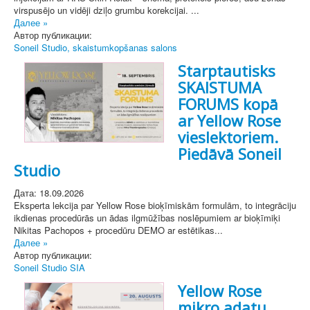
virspusējo un vidēji dziļo grumbu korekcijai. ...
Далее »
Автор публикации:
Soneil Studio, skaistumkopšanas salons
Starptautisks
SKAISTUMA
FORUMS kopā
ar Yellow Rose
vieslektoriem.
Piedāvā Soneil
Studio
Дата: 18.09.2026
Eksperta lekcija par Yellow Rose bioķīmiskām formulām, to integrāciju
ikdienas procedūrās un ādas ilgmūžības noslēpumiem ar bioķīmiķi
Nikitas Pachopos + procedūru DEMO ar estētikas...
Далее »
Автор публикации:
Soneil Studio SIA
Yellow Rose
mikro adatu