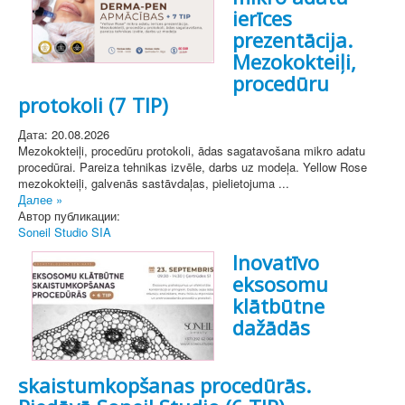
ierīces
prezentācija.
Mezokokteiļi,
procedūru
protokoli (7 TIP)
Дата: 20.08.2026
Mezokokteiļi, procedūru protokoli, ādas sagatavošana mikro adatu
procedūrai. Pareiza tehnikas izvēle, darbs uz modeļa. Yellow Rose
mezokokteiļi, galvenās sastāvdaļas, pielietojuma ...
Далее »
Автор публикации:
Soneil Studio SIA
Inovatīvo
eksosomu
klātbūtne
dažādās
skaistumkopšanas procedūrās.