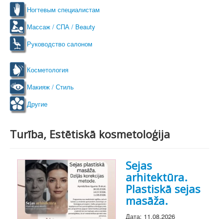
Ногтевым специалистам
Массаж / СПА / Beauty
Руководство салоном
Косметология
Макияж / Стиль
Другие
Turība, Estētiskā kosmetoloģija
Sejas
arhitektūra.
Plastiskā sejas
masāža.
Дата: 11.08.2026