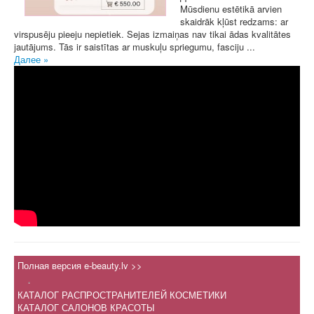
Mūsdienu estētikā arvien
skaidrāk kļūst redzams: ar
virspusēju pieeju nepietiek. Sejas izmaiņas nav tikai ādas kvalitātes
jautājums. Tās ir saistītas ar muskuļu spriegumu, fasciju ...
Далее »
Полная версия e-beauty.lv >>
.
КАТАЛОГ РАСПРОСТРАНИТЕЛЕЙ КОСМЕТИКИ
КАТАЛОГ САЛОНОВ КРАСОТЫ