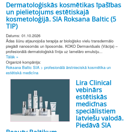
Dermatoloģiskās kosmētikas īpašības
un pielietojums estētiskajā
kosmetoloģijā. SIA Roksana Baltic (5
TIP)
Datums: 01.10.2026
Ādas šūnu atjaunojoša terapija ar bioloģisko vielu transdermālo
piegādi nanosomās un liposomās. KOKO Dermaviduals (Vācija) –
profesionālā dermatoloģiskā līnija uz lamelāro emulsiju...
Tālāk »
Organizē kompānija:
Roksana Baltic SIA > profesionālā ārstnieciskā kosmētika un
estētiskā medicīna
Lira Clinical
vebinārs
estētiskās
medicīnas
speciālistiem
latviešu valodā.
Piedāvā SIA
Beauty Baltikum