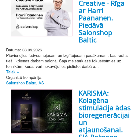
Creative - Rīga
ar Harri
Paananen.
Piedāvā
Salonshop
Baltic
Datums: 08.09.2026
Pievienojies iedvesmojošam un izglītojošam pasākumam, kas radīts
tieši ikdienas darbam salonā. Šajā meistarklasē fokusēsimies uz
tehnikām, kuras vari nekavējoties pielietot darbā a...
Tālāk »
Organizē kompānija:
Salonshop Baltic, AS
KARISMA:
Kolagēna
stimulācija ādas
bioregenerācijai
un
atjaunošanai.
SIA Roksana