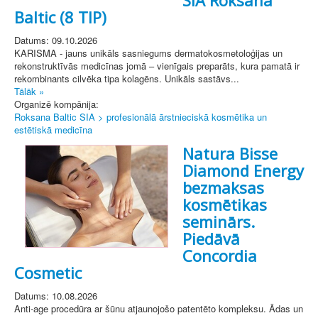
Baltic (8 TIP)
Datums: 09.10.2026
KARISMA - jauns unikāls sasniegums dermatokosmetoloģijas un
rekonstruktīvās medicīnas jomā – vienīgais preparāts, kura pamatā ir
rekombinants cilvēka tipa kolagēns. Unikāls sastāvs...
Tālāk »
Organizē kompānija:
Roksana Baltic SIA > profesionālā ārstnieciskā kosmētika un
estētiskā medicīna
Natura Bisse
Diamond Energy
bezmaksas
kosmētikas
seminārs.
Piedāvā
Concordia
Cosmetic
Datums: 10.08.2026
Anti-age procedūra ar šūnu atjaunojošo patentēto kompleksu. Ādas un