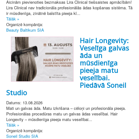
Aicinām pievienoties bezmaksas Lira Clinical tiešsaistes apmācībām!
Lira Clinical nav tradicionāla profesionālās ādas kopšanas sistēma. Tā
ir mūsdienīga, zinātnē balstīta pieeja kl...
Tālāk »
Organizē kompānija:
Beauty Baltikum SIA
Hair Longevity:
Veselīga galvas
āda un
mūsdienīga
pieeja matu
veselībai.
Piedāvā Soneil
Studio
Datums: 13.08.2026
Mati un galvas āda. Matu izkrišana – cēloņi un profesionāla pieeja.
Profesionālas procedūras matu un galvas ādas veselībai. Hair
Longevity – mūsdienīga pieeja matu veselībai...
Tālāk »
Organizē kompānija:
Soneil Studio SIA