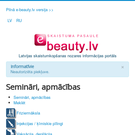
Pilnā e-beauty.lv versija >>
LV
RU
Latvijas skaistumkopšanas nozares informācijas portāls
×
Informatīvie
Neautorizēta piekļuve.
Semināri, apmācības
Semināri, apmācības
Meklēt
Friziermāksla
Injekcijas / ķīmiskie pīlingi
Vaksācija, depilācija