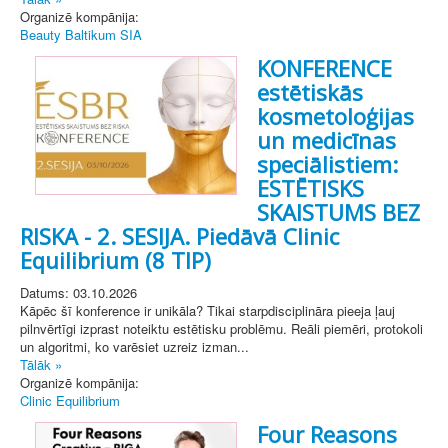
Organizē kompānija:
Beauty Baltikum SIA
KONFERENCE
estētiskās
kosmetoloģijas
un medicīnas
speciālistiem:
ESTĒTISKS
SKAISTUMS BEZ
RISKA - 2. SESIJA. Piedāvā Clinic
Equilibrium (8 TIP)
Datums: 03.10.2026
Kāpēc šī konference ir unikāla? Tikai starpdisciplināra pieeja ļauj
pilnvērtīgi izprast noteiktu estētisku problēmu. Reāli piemēri, protokoli
un algoritmi, ko varēsiet uzreiz izman...
Tālāk »
Organizē kompānija:
Clinic Equilibrium
Four Reasons