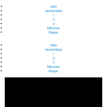
Sākt
Iepriekšējais
1
2
3
Nākošais
Beigas
Sākt
Iepriekšējais
1
2
3
Nākošais
Beigas