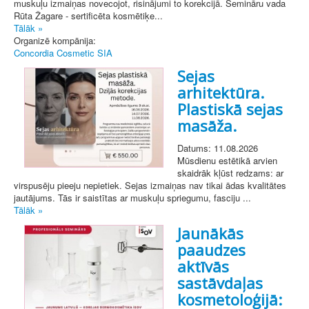
muskuļu izmaiņas novecojot, risinājumi to korekcijā. Semināru vada
Rūta Žagare - sertificēta kosmētiķe...
Tālāk »
Organizē kompānija:
Concordia Cosmetic SIA
Sejas
arhitektūra.
Plastiskā sejas
masāža.
Datums: 11.08.2026
Mūsdienu estētikā arvien
skaidrāk kļūst redzams: ar
virspusēju pieeju nepietiek. Sejas izmaiņas nav tikai ādas kvalitātes
jautājums. Tās ir saistītas ar muskuļu spriegumu, fasciju ...
Tālāk »
Jaunākās
paaudzes
aktīvās
sastāvdaļas
kosmetoloģijā: