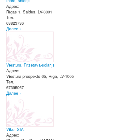
Ināra, solārijs
Адрес:
Rīgas 1
,
Saldus
, LV-3801
Тел.:
63823736
Далее »
Viesturs, Frizētava-solārijs
Адрес:
Viestura prospekts 65
,
Rīga
, LV-1005
Тел.:
67395067
Далее »
Vike, SIA
Адрес: