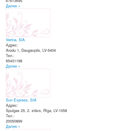
67613695
Далее »
Verina, SlA
Адрес:
Arodu 1
,
Daugavpils
, LV-5404
Тел.:
65431198
Далее »
Sun Express, SIA
Адрес:
Spulgas 25, 2. stāvs
,
Rīga
, LV-1058
Тел.:
20050899
Далее »