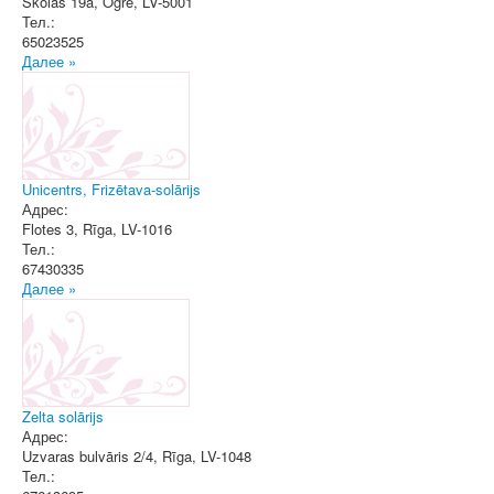
Skolas 19a
,
Ogre
, LV-5001
Тел.:
65023525
Далее »
Unicentrs, Frizētava-solārijs
Адрес:
Flotes 3
,
Rīga
, LV-1016
Тел.:
67430335
Далее »
Zelta solārijs
Адрес:
Uzvaras bulvāris 2/4
,
Rīga
, LV-1048
Тел.: