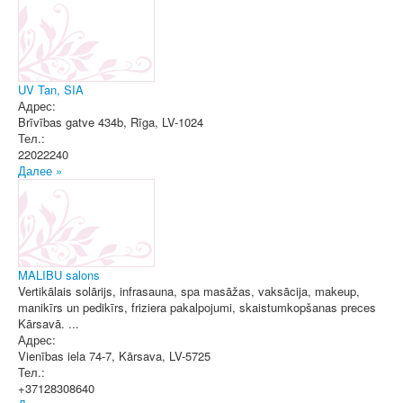
UV Tan, SIA
Адрес:
Brīvības gatve 434b
,
Rīga
, LV-1024
Тел.:
22022240
Далее »
MALIBU salons
Vertikālais solārijs, infrasauna, spa masāžas, vaksācija, makeup,
manikīrs un pedikīrs, friziera pakalpojumi, skaistumkopšanas preces
Kārsavā. ...
Адрес:
Vienības iela 74-7
,
Kārsava
, LV-5725
Тел.:
+37128308640