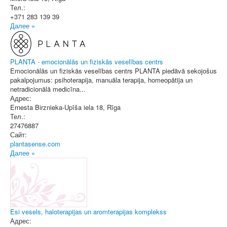
Тел.:
+371 283 139 39
Далее »
PLANTA - emocionālās un fiziskās veselības centrs
Emocionālās un fiziskās veselības centrs PLANTA piedāvā sekojošus
pakalpojumus: psihoterapija, manuāla terapija, homeopātija un
netradicionālā medicīna...
Адрес:
Ernesta Birznieka-Upīša iela 18
,
Rīga
Тел.:
27476887
Сайт:
plantasense.com
Далее »
Esi vesels, haloterapijas un aromterapijas komplekss
Адрес: