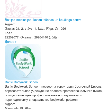
Baltijas mediācijas, konsultēšanas un koučinga centrs
Адрес:
Gaujas 21, 2. stāvs, 4. kab.
,
Rīga
, LV-1026
Тел.:
29209077 (Oksana), 29264140 (Jūrijs)
Далее »
Baltic Bodywork School
Baltic Bodywork School - первое на территории Восточной Европы
образовательное учреждение полного профессионального цикла,
осуществляющее профессиональную подготовку и
переподготовку специалистов bodywork-профиля...
Адрес:
Miera iela 15
,
Rīga