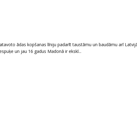
atavoto ādas kopšanas līniju padarīt taustāmu un baudāmu arī Latvijā
puķe un jau 16 gadus Madonā ir ekskl...