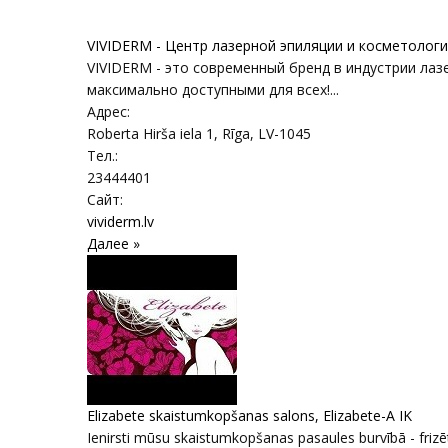
VIVIDERM - Центр лазерной эпиляции и косметолог
VIVIDERM - это современный бренд в индустрии лаз
максимально доступными для всех!...
Адрес:
Roberta Hirša iela 1
,
Rīga
, LV-1045
Тел.:
23444401
Сайт:
vividerm.lv
Далее »
Elizabete skaistumkopšanas salons, Elizabete-A IK
Ienirsti mūsu skaistumkopšanas pasaules burvībā - frizēt