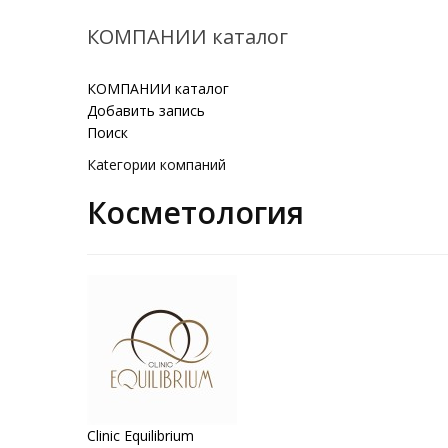
КОМПАНИИ каталог
КОМПАНИИ каталог
Добавить запись
Поиск
Кatегории компаний
Косметология
Clinic Equilibrium