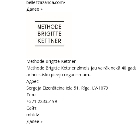
bellezzazanda.com/
Далее »
Methode Brigitte Kettner
Methode Brigitte Kettner zīmols jau vairāk nekā 40 gad
ar holistisku pieeju organismam...
Адрес:
Sergeja Eizenšteina iela 51
,
Rīga
, LV-1079
Тел.:
+371 22335199
Сайт:
mbk.lv
Далее »