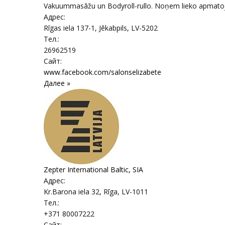
Vakuummasāžu un Bodyroll-rullo. Noņem lieko apmatojum
Адрес:
Rīgas iela 137-1
,
Jēkabpils
, LV-5202
Тел.:
26962519
Сайт:
www.facebook.com/salonselizabete
Далее »
Zepter International Baltic, SIA
Адрес:
Kr.Barona iela 32
,
Rīga
, LV-1011
Тел.:
+371 80007222
Сайт: