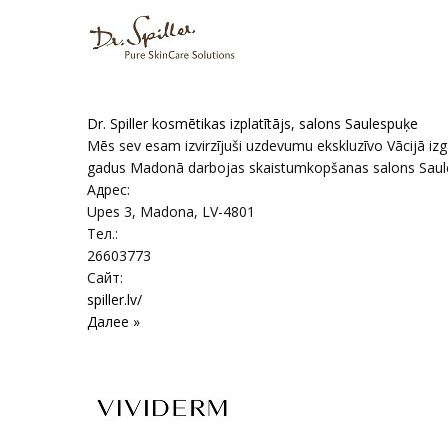
Dr. Spiller kosmētikas izplatītājs, salons Saulespuķe
Mēs sev esam izvirzījuši uzdevumu ekskluzīvo Vācijā izg
gadus Madonā darbojas skaistumkopšanas salons Saules
Адрес:
Upes 3
,
Madona
, LV-4801
Тел.:
26603773
Сайт:
spiller.lv/
Далее »