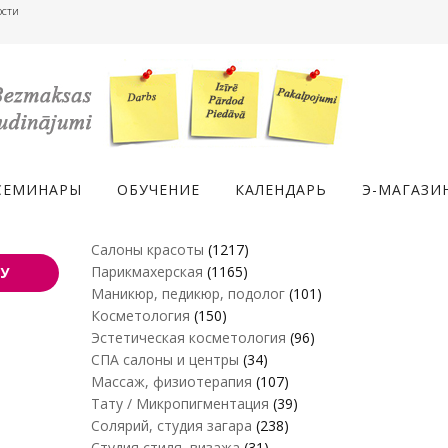
ости
СЕМИНАРЫ
ОБУЧЕНИЕ
КАЛЕНДАРЬ
Э-МАГАЗИ
Салоны красоты
(1217)
Парикмахерская
(1165)
У
Маникюр, педикюр, подолог
(101)
Косметология
(150)
Эстетическая косметология
(96)
СПА салоны и центры
(34)
Массаж, физиотерапия
(107)
Тату / Микропигментация
(39)
Солярий, студия загара
(238)
Студия стиля, визажа
(31)