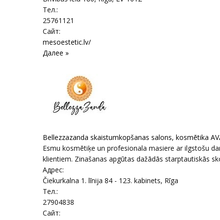
Тел.:
25761121
Сайт:
mesoestetic.lv/
Далее »
Bellezzazanda skaistumkopšanas salons, kosmētika AV
Esmu kosmētiķe un profesionala masiere ar ilgstošu darb
klientiem. Zinašanas apgūtas dažādās starptautiskās sko
Адрес:
Čiekurkalna 1. līnija 84 - 123. kabinets
,
Rīga
Тел.:
27904838
Сайт: