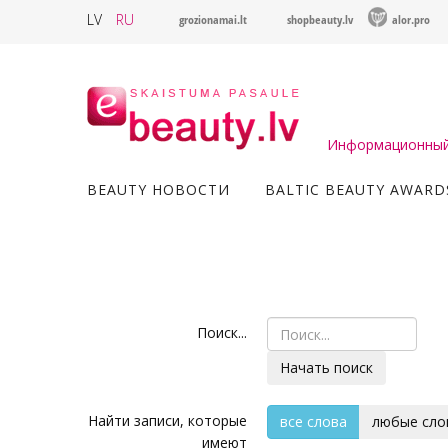
LV
RU
grozionamai.lt
shopbeauty.lv
alor.pro
Информационный 
BEAUTY НОВОСТИ
BALTIC BEAUTY AWARD
Поиск...
Начать поиск
Найти записи, которые
все слова
любые сло
имеют