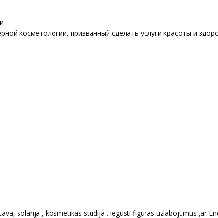
ии
ерной косметологии, призванный сделать услуги красоты и здор
avā, solārijā , kosmētikas studijā . Iegūsti figūras uzlabojumus ,ar E