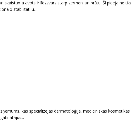
 un skaistuma avots ir līdzsvars starp ķermeni un prātu. Šī pieeja ne tika
nālo stabilitāti u...
uzņēmums, kas specializējas dermatoloģijā, medicīniskās kosmētikas
gātinātājus...