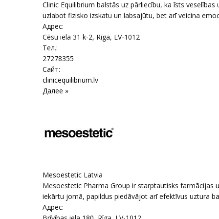
Clinic Equilibrium balstās uz pārliecību, ka īsts veselības
uzlabot fizisko izskatu un labsajūtu, bet arī veicina emocio
Адрес:
Cēsu iela 31 k-2
,
Rīga
, LV-1012
Тел.:
27278355
Сайт:
clinicequilibrium.lv
Далее »
Mesoestetic Latvia
Mesoestetic Pharma Group ir starptautisks farmācijas 
iekārtu jomā, papildus piedāvājot arī efektīvus uztura ba
Адрес:
Brīvības iela 180
,
Rīga
, LV-1012