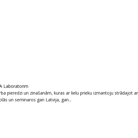
A Laboratorim
a pieredzi un zinašanām, kuras ar lielu prieku izmantoju strādajot a
lās un seminaros gan Latvija, gan...