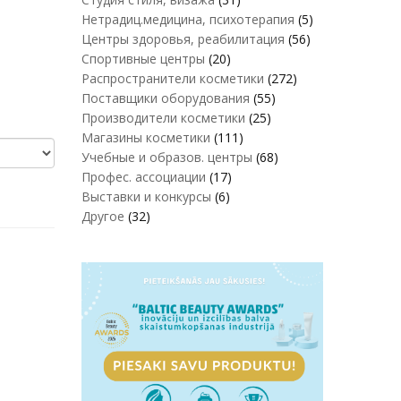
Нетрадиц.медицина, психотерапия
(5)
Центры здоровья, реабилитация
(56)
Спортивные центры
(20)
Распространители косметики
(272)
Поставщики оборудования
(55)
Производители косметики
(25)
Магазины косметики
(111)
Учебные и образов. центры
(68)
Профес. ассоциации
(17)
Выставки и конкурсы
(6)
Другое
(32)