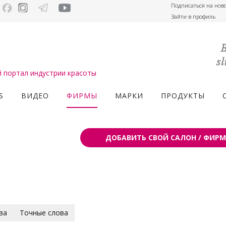
Подписаться на нов
Зайти в профиль
портал индустрии красоты
S
ВИДЕО
ФИРМЫ
МАРКИ
ПРОДУКТЫ
ДОБАВИТЬ СВОЙ САЛОН / ФИРМ
ва
Точные слова