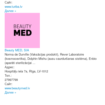
Сайт:
www.turiba.lv
Далее »
Beauty MED, SIA
Norma de Durville (Vaksācijas produkti), Rever Laboratoire
(kosmocevtika), Dolphin Mishu (ausu caurduršanas sistēma), Enbio
(aparāti sterilizācijai ...
Адрес:
Hospitāļu iela 7a
,
Rīga
, LV-1012
Тел.:
27997799
Сайт:
www.beautymed.lv
Далее »