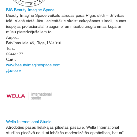
BIS Beauty Imagine Space
Beauty Imagine Space veikals atrodas pašā Rīgas sirdī – Brīvības
ielā. Vienā vietā Jūsu iecienītākie skaistumkopšanas zīmoli, jaunas
iespējas profesionālai izaugsmei un mācību programmas kopā ar
mūsu pieredzējušajiem to...
Адрес:
Brīvības iela 45
,
Rīga
, LV-1010
Тел.:
22441177
Сайт:
www.beautyimaginespace.com
Далее »
Wella International Studio
Atrodoties pašās lielākajās pilsētās pasaulē, Wella International
studijas piedāvā ne tikai labākās modernizētās apmācības, bet arī