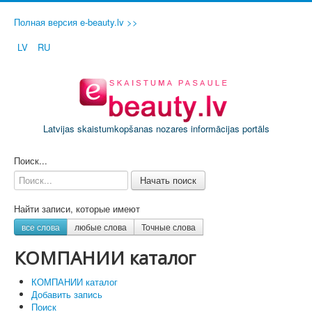
Полная версия e-beauty.lv >>
LV
RU
Latvijas skaistumkopšanas nozares informācijas portāls
ДОБАВИТЬ СВОЙ САЛОН / ФИРМУ
Поиск...
Начать поиск
Найти записи, которые имеют
все слова
любые слова
Точные слова
КОМПАНИИ каталог
КОМПАНИИ каталог
Добавить запись
Поиск