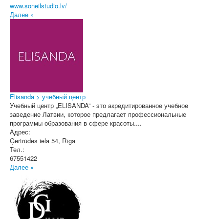
www.soneilstudio.lv/
Далее »
Elisanda > учебный центр
Учебный центр „ELISANDA” - это акредитированное учебное
заведение Латвии, которое предлагает профессиональные
программы образования в сфере красоты....
Адрес:
Ģertrūdes iela 54
,
Rīga
Тел.:
67551422
Далее »