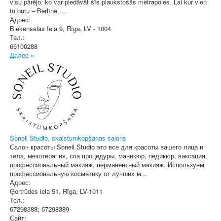
visu pārējo, ko var piedāvāt šīs plaukstošās metrapoles. Lai kur vien
tu būtu – Berlīnē,...
Адрес:
Bieķensalas Iela 9
,
Rīga
, LV - 1004
Тел.:
66100288
Далее »
Soneil Studio, skaistumkopšanas salons
Салон красоты Soneil Studio это все для красоты вашего лица и
тела, мезотерапия, спа процедуры, маникюр, педикюр, ваксация,
профессиональный макияж, перманентный макияж. Используем
профессиональную косметику от лучших м...
Адрес:
Ģertrūdes iela 51
,
Rīga
, LV-1011
Тел.:
67298388; 67298389
Сайт: