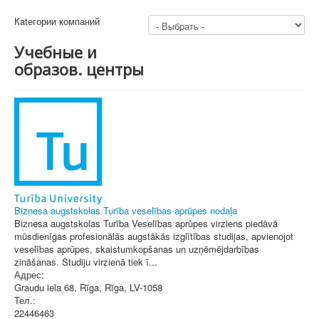
Кatегории компаний
Учебные и
образов. центры
Biznesa augstskolas Turība veselības aprūpes nodaļa
Biznesa augstskolas Turība Veselības aprūpes virziens piedāvā
mūsdienīgas profesionālās augstākās izglītības studijas, apvienojot
veselības aprūpes, skaistumkopšanas un uzņēmējdarbības
zināšanas. Studiju virzienā tiek ī...
Адрес:
Graudu iela 68, Rīga
,
Rīga
, LV-1058
Тел.:
22446463