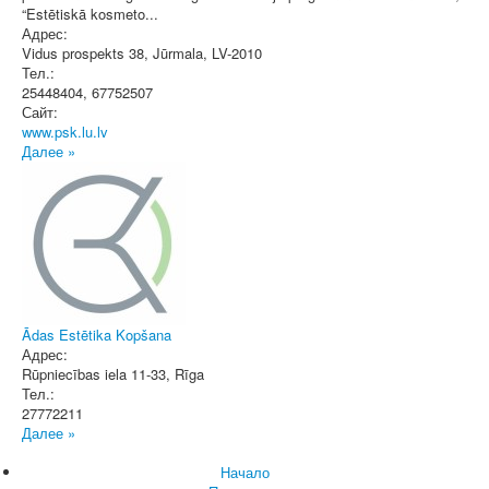
“Estētiskā kosmeto...
Адрес:
Vidus prospekts 38
,
Jūrmala
, LV-2010
Тел.:
25448404, 67752507
Сайт:
www.psk.lu.lv
Далее »
Ādas Estētika Kopšana
Адрес:
Rūpniecības iela 11-33
,
Rīga
Тел.:
27772211
Далее »
Начало