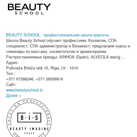
BEAUTY SCHOOL - профессиональная школа красоты.
Школа Beauty School обучает профессиям: Косметик, СПА
специалист, СПА администратор и Визажист; предлагаем курсы и
семинары по массажу, косметологии и ароматерапии.
Распространяемые бренды: AINHOA (Spain), ALVEOLA waxig ...
Адрес:
Pulkveža Brieža ielā 15
,
Rīga
, LV - 1010
Тел.:
+371 67288246, +371 26556816
Сайт:
www.beautyschool.lv
Далее »