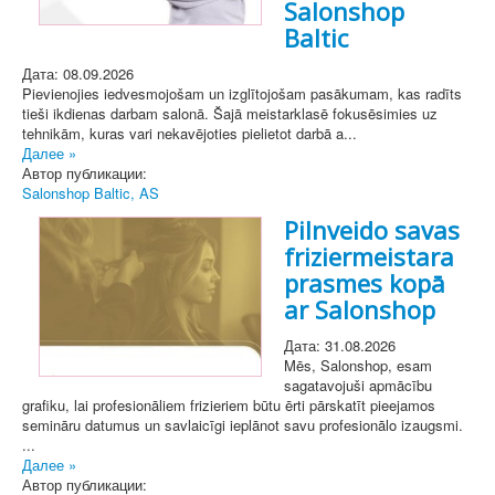
Salonshop
Baltic
Дата: 08.09.2026
Pievienojies iedvesmojošam un izglītojošam pasākumam, kas radīts
tieši ikdienas darbam salonā. Šajā meistarklasē fokusēsimies uz
tehnikām, kuras vari nekavējoties pielietot darbā a...
Далее »
Автор публикации:
Salonshop Baltic, AS
Pilnveido savas
friziermeistara
prasmes kopā
ar Salonshop
Дата: 31.08.2026
Mēs, Salonshop, esam
sagatavojuši apmācību
grafiku, lai profesionāliem frizieriem būtu ērti pārskatīt pieejamos
semināru datumus un savlaicīgi ieplānot savu profesionālo izaugsmi.
...
Далее »
Автор публикации: