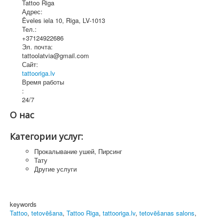
Tattoo Riga
Адрес:
Ēveles iela 10
,
Riga
, LV-1013
Тел.:
+37124922686
Эл. почта:
tattoolatvia@gmail.com
Сайт:
tattooriga.lv
Время работы
:
24/7
О нас
Категории услуг:
Прокалывание ушей, Пирсинг
Тату
Другие услуги
keywords
Tattoo
,
tetovēšana
,
Tattoo Riga
,
tattooriga.lv
,
tetovēšanas salons
,