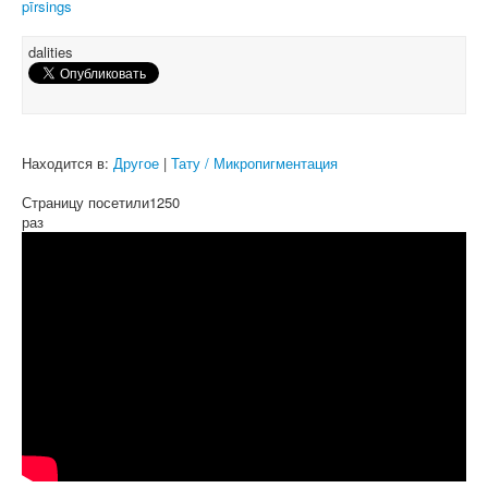
pīrsings
dalities
Находится в:
Другое
|
Тату / Микропигментация
Страницу посетили
1250
раз