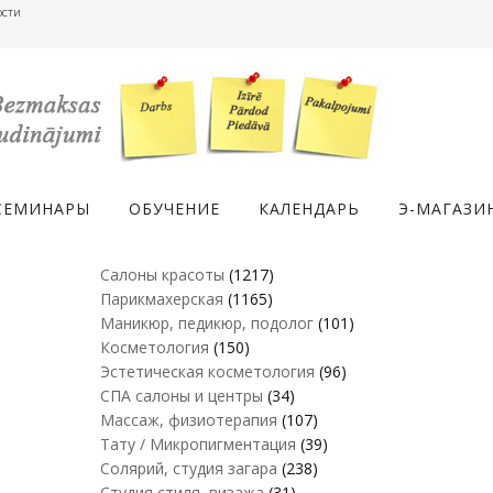
ости
СЕМИНАРЫ
ОБУЧЕНИЕ
КАЛЕНДАРЬ
Э-МАГАЗИ
Салоны красоты
(1217)
Парикмахерская
(1165)
Маникюр, педикюр, подолог
(101)
Косметология
(150)
Эстетическая косметология
(96)
СПА салоны и центры
(34)
Массаж, физиотерапия
(107)
Тату / Микропигментация
(39)
Солярий, студия загара
(238)
Студия стиля, визажа
(31)