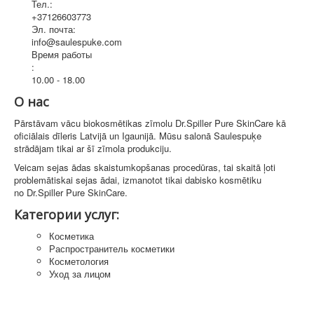
Тел.:
+37126603773
Эл. почта:
info@saulespuke.com
Время работы
:
10.00 - 18.00
О нас
Pārstāvam vācu biokosmētikas zīmolu Dr.Spiller Pure SkinCare kā
oficiālais dīleris Latvijā un Igaunijā. Mūsu salonā Saulespuķe
strādājam tikai ar šī zīmola produkciju.
Veicam sejas ādas skaistumkopšanas procedūras, tai skaitā ļoti
problemātiskai sejas ādai, izmanotot tikai dabisko kosmētiku
no Dr.Spiller Pure SkinCare.
Категории услуг:
Косметика
Распространитель косметики
Косметология
Уход за лицом