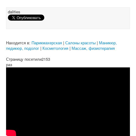
dalities
Находится в:
Парикмахерская
|
Салоны красоты
|
Маникюр,
педикюр, подолог
|
Косметология
|
Массаж, физиотерапия
Страницу посетили
2153
раз