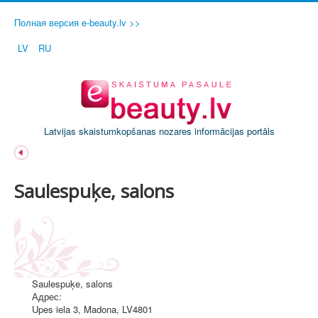
Полная версия e-beauty.lv >>
LV
RU
Latvijas skaistumkopšanas nozares informācijas portāls
Saulespuķe, salons
Saulespuķe, salons
Адрес:
Upes iela 3
,
Madona
, LV4801