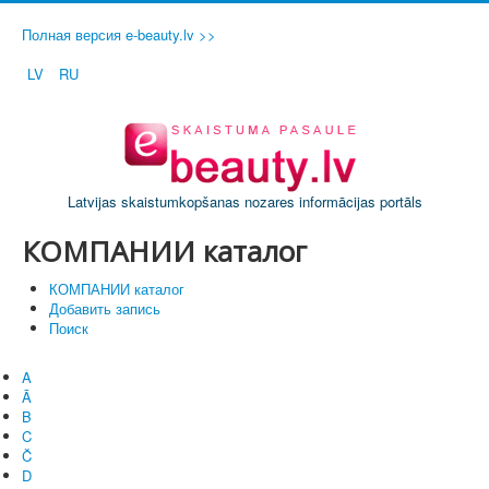
Полная версия e-beauty.lv >>
LV
RU
Latvijas skaistumkopšanas nozares informācijas portāls
КОМПАНИИ каталог
КОМПАНИИ каталог
Добавить запись
Поиск
A
Ā
B
C
Č
D