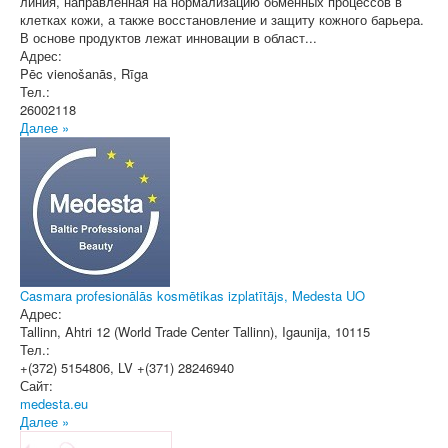
линия, направленная на нормализацию обменных процессов в
клетках кожи, а также восстановление и защиту кожного барьера.
В основе продуктов лежат инновации в област...
Адрес:
Pēc vienošanās
,
Rīga
Тел.:
26002118
Далее »
Casmara profesionālās kosmētikas izplatītājs, Medesta UO
Адрес:
Tallinn, Ahtri 12 (World Trade Center Tallinn)
,
Igaunija
, 10115
Тел.:
+(372) 5154806, LV +(371) 28246940
Сайт:
medesta.eu
Далее »