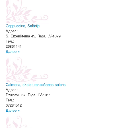
Cappuccino, Solārijs
Адрес:
S. Eizenšteina 45
,
Rīga
, LV-1079
Тел.:
26861141
Далее »
Calmena, skaistumkopšanas salons
Адрес:
Dzirnavu 67
,
Rīga
, LV-1011
Тел.:
67284512
Далее »