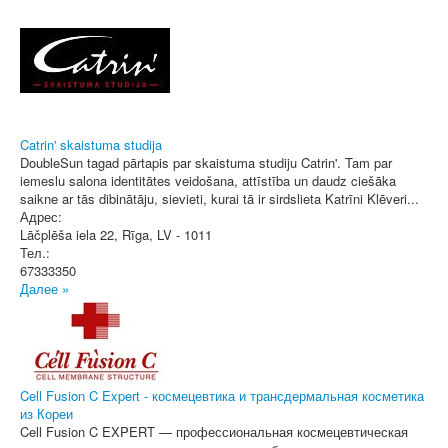
Catrin' skaistuma studija
DoubleSun tagad pārtapis par skaistuma studiju Catrin'. Tam par
iemeslu salona identitātes veidošana, attīstība un daudz ciešāka
saikne ar tās dibinātāju, sievieti, kurai tā ir sirdslieta Katrīni Klēveri...
Адрес:
Lāčplēša iela 22
,
Rīga
, LV - 1011
Тел.:
67333350
Далее »
Cell Fusion C Expert - космецевтика и трансдермальная косметика
из Кореи
Cell Fusion C EXPERT — профессиональная космецевтическая