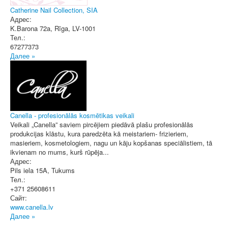
Catherine Nail Collection, SIA
Адрес:
K.Barona 72a
,
Rīga
, LV-1001
Тел.:
67277373
Далее »
Canella - profesionālās kosmētikas veikali
Veikali „Canella” saviem pircējiem piedāvā plašu profesionālās
produkcijas klāstu, kura paredzēta kā meistariem- frizieriem,
masieriem, kosmetologiem, nagu un kāju kopšanas speciālistiem, tā
ikvienam no mums, kurš rūpēja...
Адрес:
Pils iela 15A
,
Tukums
Тел.:
+371 25608611
Сайт:
www.canella.lv
Далее »