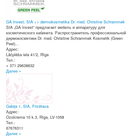
GA Invest, SIA >> dermokosmetika Dr. med. Christine Schrammek
SIA „GA Invest“ предлагает мебель и аппаратуру для
косметического кабинета. Распространитель профессиональной
дермокосметики Dr. med. Christine Schrammek Kosmetik (Green
Peel)...
Адрес:
Lāčplēša iela 41/2
,
Rīga
Тел.:
+ 371 29638632
Далее »
Gabija 1, SIA, Frizētava
Адрес:
Ozolciema 10 k.3
,
Rīga
, LV-1058
Тел.:
67676311
Далее »