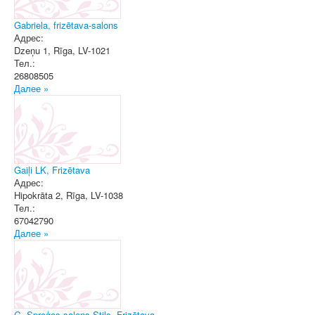
Gabriela, frizētava-salons
Адрес:
Dzeņu 1
,
Rīga
, LV-1021
Тел.:
26808505
Далее »
Gaiļi LK, Frizētava
Адрес:
Hipokrāta 2
,
Rīga
, LV-1038
Тел.:
67042790
Далее »
G. Sproģes salons Stils, Frizētava