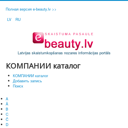
Полная версия e-beauty.lv >>
LV
RU
Latvijas skaistumkopšanas nozares informācijas portāls
КОМПАНИИ каталог
КОМПАНИИ каталог
Добавить запись
Поиск
A
Ā
B
C
Č
D