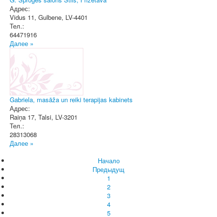
Адрес:
Vidus 11
,
Gulbene
, LV-4401
Тел.:
64471916
Далее »
Gabriela, masāža un reiki terapijas kabinets
Адрес:
Raiņa 17
,
Talsi
, LV-3201
Тел.:
28313068
Далее »
Начало
Предыдущ
1
2
3
4
5