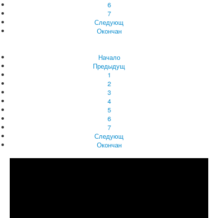
6
7
Следующ
Окончан
Начало
Предыдущ
1
2
3
4
5
6
7
Следующ
Окончан