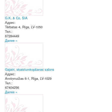
G.K. & Co, SIA
Адрес:
Tērbatas 4
,
Rīga
, LV-1050
Тел.:
67284449
Далее »
Gajatri, skaistumkopšanas salons
Адрес:
Anniņmuižas 6-1
,
Rīga
, LV-1029
Тел.:
67404256
Далее »