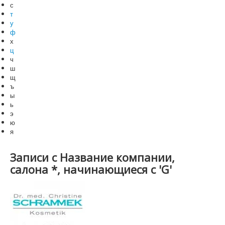
с
т
у
ф
х
ц
ч
ш
щ
ъ
ы
ь
э
ю
я
Записи с Название компании,
салона *, начинающиеся с 'G'