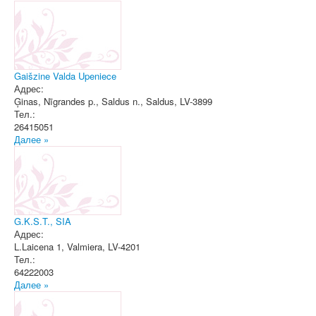
Gaišzine Valda Upeniece
Адрес:
Ģinas, Nīgrandes p., Saldus n.
,
Saldus
, LV-3899
Тел.:
26415051
Далее »
G.K.S.T., SIA
Адрес:
L.Laicena 1
,
Valmiera
, LV-4201
Тел.:
64222003
Далее »