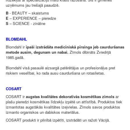
uzņēmums jau trešajā paaudzē.
B
- BEAUTY – skaistums
E
– EXPERIENCE – pieredze
S
– SCIENCE - zinātne
BLOMDAHL
Blomdahl ir
īpaši izstrādāta medicīniskā pīrsinga jeb caurduršanas
metode ausīm, degunam un nabai.
Zīmols dibināts Zviedrijā
1985.gadā.
Blomdahl visā pasaulē aizsargā patērētājus un profesionāļus pret
riskiem veselībai, ko rada ausu caurduršana un rotaslietas.
COSART
COSART ir
augstas kvalitātes dekoratīvās kosmētikas zīmols
ar
plašu pieredzi kosmētikas līdzekļu izpētē un attīstībā. Produktos tiek
izmantotas augstākās kvalitātes izejvielas. Zīmols savos produktos
izmanto organiskos un dabiskos materiālus.
COSART produkti ir pilnībā izpētīti, izstrādāti un ražoti Vācijā.