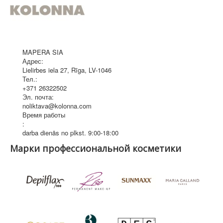
MAPERA SIA
Адрес:
Lielirbes iela 27
,
Rīga
, LV-1046
Тел.:
+371 26322502
Эл. почта:
noliktava@kolonna.com
Время работы
:
darba dienās no plkst. 9:00-18:00
Марки профессиональной косметики