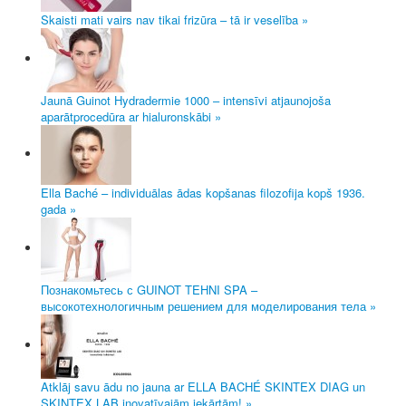
Skaisti mati vairs nav tikai frizūra – tā ir veselība »
Jaunā Guinot Hydradermie 1000 – intensīvi atjaunojoša
aparātprocedūra ar hialuronskābi »
Ella Baché – individuālas ādas kopšanas filozofija kopš 1936.
gada »
Познакомьтесь с GUINOT TEHNI SPA –
высокотехнологичным решением для моделирования тела »
Atklāj savu ādu no jauna ar ELLA BACHÉ SKINTEX DIAG un
SKINTEX LAB inovatīvajām iekārtām! »