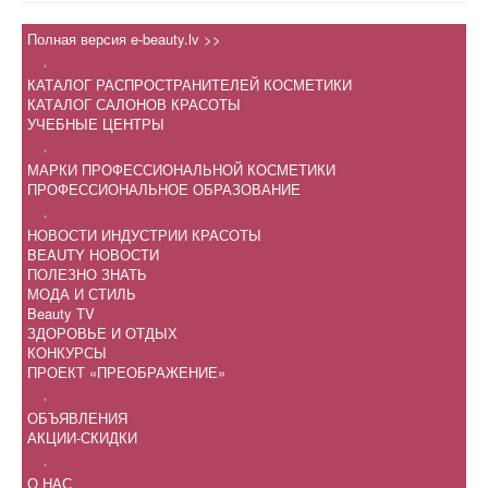
Полная версия e-beauty.lv >>
.
КАТАЛОГ РАСПРОСТРАНИТЕЛЕЙ КОСМЕТИКИ
КАТАЛОГ САЛОНОВ КРАСОТЫ
УЧЕБНЫЕ ЦЕНТРЫ
.
МАРКИ ПРОФЕССИОНАЛЬНОЙ КОСМЕТИКИ
ПРОФЕССИОНАЛЬНОЕ ОБРАЗОВАНИЕ
.
НОВОСТИ ИНДУСТРИИ КРАСОТЫ
BEAUTY НОВОСТИ
ПОЛЕЗНО ЗНАТЬ
МОДА И СТИЛЬ
Beauty TV
ЗДОРОВЬЕ И ОТДЫХ
КОНКУРСЫ
ПРОЕКТ «ПРЕОБРАЖЕНИЕ»
.
ОБЪЯВЛЕНИЯ
АКЦИИ-СКИДКИ
.
О НАС