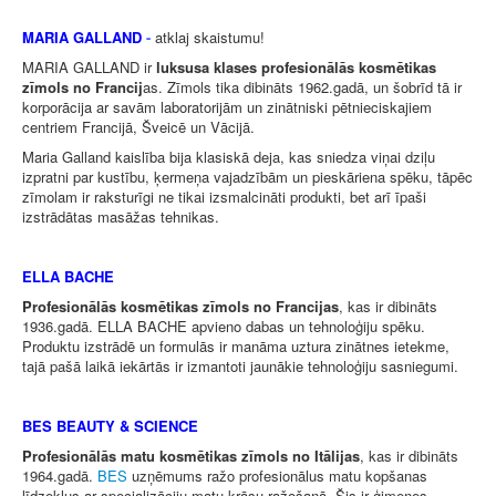
MARIA GALLAND
-
atklaj skaistumu!
MARIA GALLAND ir
luksusa klases profesionālās kosmētikas
zīmols no Francij
as. Zīmols tika dibināts 1962.gadā, un šobrīd tā ir
korporācija ar savām laboratorijām un zinātniski pētnieciskajiem
centriem Francijā, Šveicē un Vācijā.
Maria Galland kaislība bija klasiskā deja, kas sniedza viņai dziļu
izpratni par kustību, ķermeņa vajadzībām un pieskāriena spēku, tāpēc
zīmolam ir raksturīgi ne tikai izsmalcināti produkti, bet arī īpaši
izstrādātas masāžas tehnikas.
ELLA BACHE
Profesionālās kosmētikas zīmols no Francijas
, kas ir dibināts
1936.gadā. ELLA BACHE apvieno dabas un tehnoloģiju spēku.
Produktu izstrādē un formulās ir manāma uztura zinātnes ietekme,
tajā pašā laikā iekārtās ir izmantoti jaunākie tehnoloģiju sasniegumi.
BES BEAUTY & SCIENCE
Profesionālās matu kosmētikas zīmols no Itālijas
, kas ir dibināts
1964.gadā.
BES
uzņēmums ražo profesionālus matu kopšanas
līdzekļus ar specializāciju matu krāsu ražošanā. Šis ir ģimenes