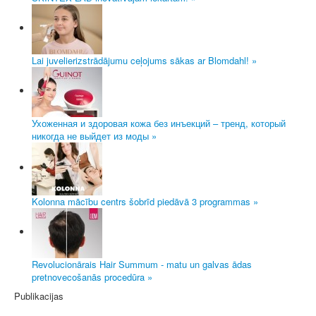
Lai juvelierizstrādājumu ceļojums sākas ar Blomdahl! »
Ухоженная и здоровая кожа без инъекций – тренд, который
никогда не выйдет из моды »
Kolonna mācību centrs šobrīd piedāvā 3 programmas »
Revolucionārais Hair Summum - matu un galvas ādas
pretnovecošanās procedūra »
Publikacijas