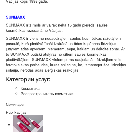
Vācijas kopš 1998.gada.
SUNMAXX
SUNMAXX ir zīmols ar vairāk nekā 15 gadu pieredzi saules
kosmētikas ražošanā no Vācijas.
SUNMAXX ir viens no nedaudzajiem saules kosmētikas ražotājiem
pasaulē, kurš piedāvā īpaši izstrādātus ādas kopšanas līdzekļus
jutīgiem ādas apvidiem, piemēram, sejai, kaklam un dekoltē zonai. Ar
to SUNMAXX būtiski atšķiras no citiem saules kosmētikas
piedāvātājiem. SUNMAXX visiem pirms sauļošanās līdzekļiem veic
fototoksiskās pārbaudes, kuras apliecina, ka, izmantojot šos līdzekļus
solārijā, nerodas ādas alerģiskas reakcijas
Категории услуг:
Косметика
Распространитель косметики
Семинары
Publikacijas