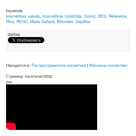
keywords
kosmētikas veikals
,
Kosmētikas izplatītājs
,
Guinot
,
BES
,
Reference
,
Riso
,
REHO
,
Maria Galland
,
Blomdahl
,
Depilflax
dalities
Находится в:
Распространители косметики
|
Магазины косметики
Страницу посетили
10532
раз