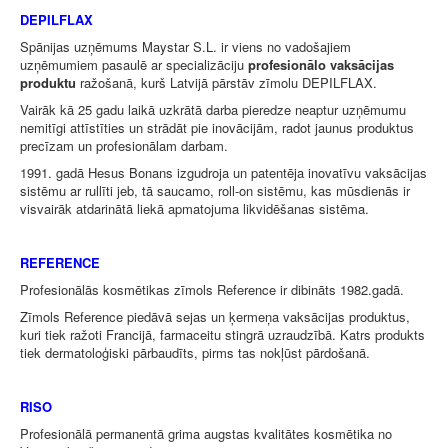
DEPILFLAX
Spānijas uzņēmums Maystar S.L. ir viens no vadošajiem
uzņēmumiem pasaulē ar specializāciju
profesionālo vaksācijas
produktu
ražošanā, kurš Latvijā pārstāv zīmolu DEPILFLAX.
Vairāk kā 25 gadu laikā uzkrātā darba pieredze neaptur uzņēmumu
nemitīgi attīstīties un strādāt pie inovācijām, radot jaunus produktus
precīzam un profesionālam darbam.
1991. gadā Hesus Bonans izgudroja un patentēja inovatīvu vaksācijas
sistēmu ar rullīti jeb, tā saucamo, roll-on sistēmu, kas mūsdienās ir
visvairāk atdarinātā liekā apmatojuma likvidēšanas sistēma.
REFERENCE
Profesionālās kosmētikas zīmols Reference ir dibināts 1982.gadā.
Zīmols Reference piedāvā sejas un ķermeņa vaksācijas produktus,
kuri tiek ražoti Francijā, farmaceitu stingrā uzraudzībā. Katrs produkts
tiek dermatoloģiski pārbaudīts, pirms tas nokļūst pārdošanā.
RISO
Profesionālā permanentā grima augstas kvalitātes kosmētika no