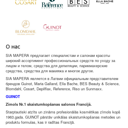
О нас
SIA MAPERA предлагает специалистам и салонам красоты
широкий ассортимент профессиональных средств по уходу за
лицом и телом, средства для депиляции, парикмахерские
средства, средства для макияжа и многое другое.
SIA MAPERA является в Латвии официальным представителем
брендов Guinot, Maria Galland, Ella Bache, BES Beauty & Science,
Blomdahl, Cosart, Depilflax, Reference, Riso un Sunmaxx.
GUINOT
Zīmols Nr.1 skaistumkopšanas salonos Francijā.
Starptautiski atzīts un zināms profesionālās kosmētikas zīmols kopš
1963.gada. GUINOT pārstāv unikālas skaistumkopšanas metodes un
produktu formulas, kas ir radītas Francijā.