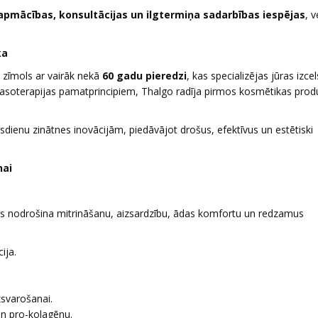
apmācības, konsultācijas un ilgtermiņa sadarbības iespējas
, 
ka
 zīmols ar vairāk nekā
60 gadu pieredzi
, kas specializējas jūras izc
lasoterapijas pamatprincipiem, Thalgo radīja pirmos kosmētikas prod
dienu zinātnes inovācijām, piedāvājot drošus, efektīvus un estētiski
nai
kas nodrošina mitrināšanu, aizsardzību, ādas komfortu un redzamus
ija.
zsvarošanai.
un pro-kolagēnu.