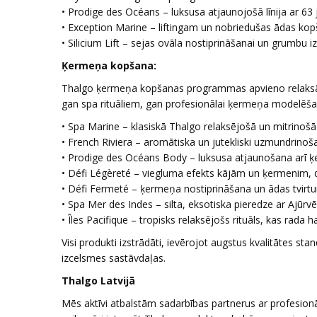
• Prodige des Océans – luksusa atjaunojošā līnija ar 63 
• Exception Marine – liftingam un nobriedušas ādas kop
• Silicium Lift – sejas ovāla nostiprināšanai un grumbu iz
Ķermeņa kopšana:
Thalgo ķermeņa kopšanas programmas apvieno relaksāciju
gan spa rituāliem, gan profesionālai ķermeņa modelēša
• Spa Marine – klasiskā Thalgo relaksējošā un mitrinošā l
• French Riviera – aromātiska un jutekliski uzmundrinoš
• Prodige des Océans Body – luksusa atjaunošana arī ķ
• Défi Légèreté – viegluma efekts kājām un ķermenim, d
• Défi Fermeté – ķermeņa nostiprināšana un ādas tvirt
• Spa Mer des Indes – silta, eksotiska pieredze ar Ajūr
• Îles Pacifique – tropisks relaksējošs rituāls, kas rada
Visi produkti izstrādāti, ievērojot augstus kvalitātes st
izcelsmes sastāvdaļas.
Thalgo Latvijā
Mēs aktīvi atbalstām sadarbības partnerus ar profesion