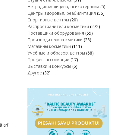
Нетрадиц.медицина, психотерапия
(5)
Центры здоровья, реабилитация
(56)
Спортивные центры
(20)
Распространители косметики
(272)
Поставщики оборудования
(55)
Производители косметики
(25)
Магазины косметики
(111)
Учебные и образов. центры
(68)
Профес. ассоциации
(17)
Выставки и конкурсы
(6)
Другое
(32)
ā arī