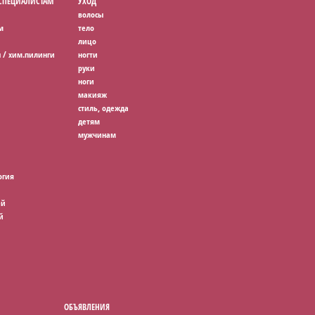
 СПЕЦИАЛИСТАМ
УХОД
волосы
м
тело
лицо
 / хим.пилинги
ногти
руки
ноги
макияж
стиль, одежда
детям
мужчинам
огия
ей
й
ОБЪЯВЛЕНИЯ