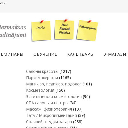
ости
СЕМИНАРЫ
ОБУЧЕНИЕ
КАЛЕНДАРЬ
Э-МАГАЗИ
Салоны красоты
(1217)
Парикмахерская
(1165)
Маникюр, педикюр, подолог
(101)
Косметология
(150)
Эстетическая косметология
(96)
СПА салоны и центры
(34)
Массаж, физиотерапия
(107)
Тату / Микропигментация
(39)
Солярий, студия загара
(238)
Студия стиля, визажа
(31)