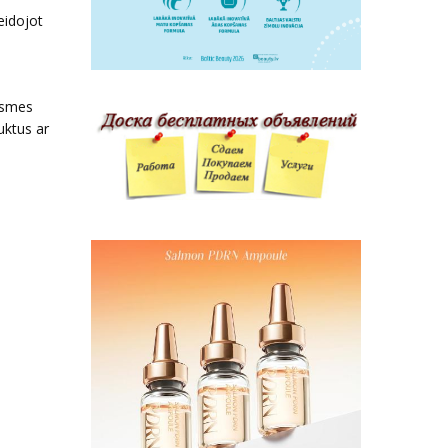
veidojot
elsmes
uktus ar