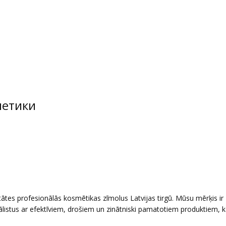
метики
ātes profesionālās kosmētikas zīmolus Latvijas tirgū. Mūsu mērķis ir
istus ar efektīviem, drošiem un zinātniski pamatotiem produktiem, k