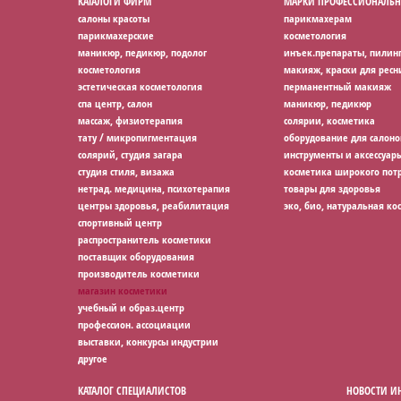
КАТАЛОГИ ФИРМ
МАРКИ ПРОФЕССИОНАЛЬН
салоны красоты
парикмахерам
парикмахерские
косметология
маникюр, педикюр, подолог
инъек.препараты, пилин
косметология
макияж, краски для ресн
эстетическая косметология
перманентный макияж
спа центр, салон
маникюр, педикюр
массаж, физиотерапия
солярии, косметика
тату / микропигментация
оборудование для салоно
солярий, студия загара
инструменты и аксессуар
студия стиля, визажа
косметика широкого потр
нетрад. медицина, психотерапия
товары для здоровья
центры здоровья, реабилитация
эко, био, натуральная ко
спортивный центр
распространитель косметики
поставщик оборудования
производитель косметики
магазин косметики
учебный и образ.центр
профессион. ассоциации
выставки, конкурсы индустрии
другое
КАТАЛОГ СПЕЦИАЛИСТОВ
НОВОСТИ И