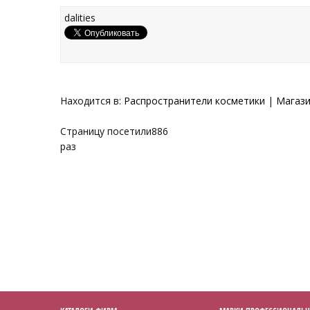
dalities
Находится в:
Распространители косметики
|
Магази
Страницу посетили
886
раз