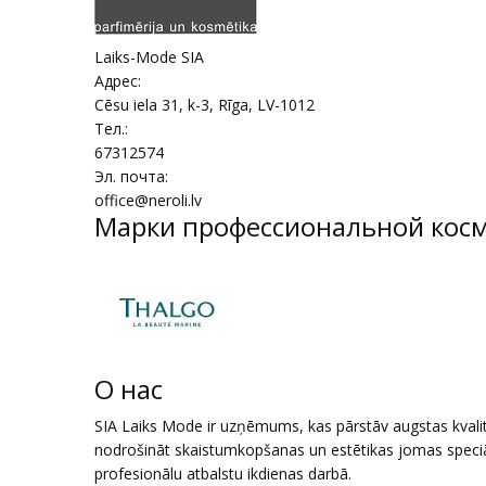
Laiks-Mode SIA
Адрес:
Cēsu iela 31, k-3
,
Rīga
, LV-1012
Тел.:
67312574
Эл. почта:
office@neroli.lv
Марки профессиональной кос
О нас
SIA Laiks Mode ir uzņēmums, kas pārstāv augstas kvalit
nodrošināt skaistumkopšanas un estētikas jomas speciāl
profesionālu atbalstu ikdienas darbā.