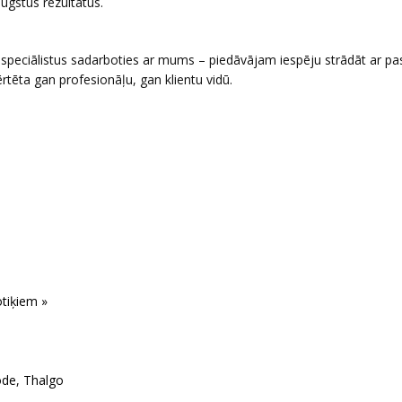
ugstus rezultātus.
speciālistus sadarboties ar mums – piedāvājam iespēju strādāt ar pa
vērtēta gan profesionāļu, gan klientu vidū.
otiķiem »
ode
,
Thalgo