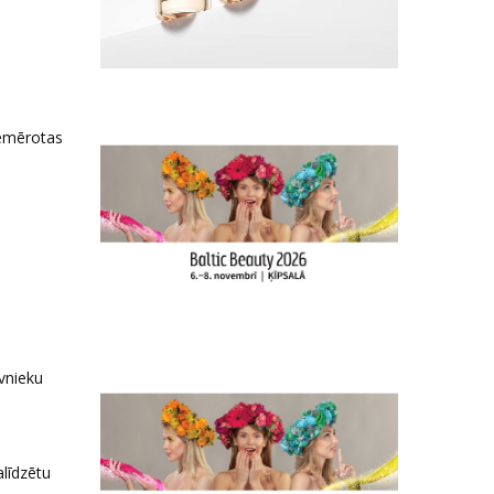
iemērotas
īvnieku
līdzētu