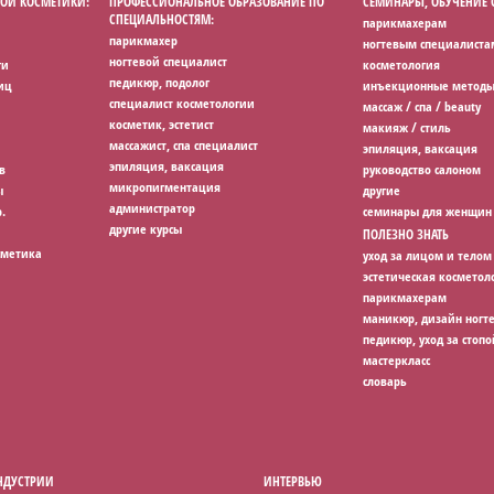
ОЙ КОСМЕТИКИ:
ПРОФЕССИОНАЛЬНОЕ ОБРАЗОВАНИЕ ПО
СЕМИНАРЫ, ОБУЧЕНИЕ
СПЕЦИАЛЬНОСТЯМ:
парикмахерам
парикмахер
ногтевым специалиста
ногтевой специалист
ги
косметология
педикюр, подолог
иц
инъекционные методы
специалист косметологии
массаж / спа / beauty
косметик, эстетист
макияж / стиль
массажист, спа специалист
эпиляция, ваксация
эпиляция, ваксация
в
руководство салоном
микропигментация
ы
другие
администратор
.
семинары для женщин
другие курсы
ПОЛЕЗНО ЗНАТЬ
сметика
уход за лицом и телом
эстетическая косметол
парикмахерам
маникюр, дизайн ногт
педикюр, уход за стопо
мастеркласс
словарь
НДУСТРИИ
ИНТЕРВЬЮ