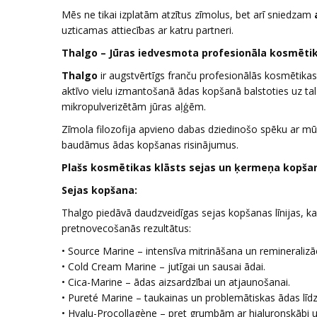
Mēs ne tikai izplatām atzītus zīmolus, bet arī sniedzam
uzticamas attiecības ar katru partneri.
Thalgo – Jūras iedvesmota profesionāla kosmēti
Thalgo
ir augstvērtīgs franču profesionālās kosmētikas
aktīvo vielu izmantošanā ādas kopšanā balstoties uz ta
mikropulverizētām jūras aļģēm.
Zīmola filozofija apvieno dabas dziedinošo spēku ar mūs
baudāmus ādas kopšanas risinājumus.
Plašs kosmētikas klāsts sejas un ķermeņa kopša
Sejas kopšana:
Thalgo piedāvā daudzveidīgas sejas kopšanas līnijas, 
pretnovecošanās rezultātus:
• Source Marine – intensīva mitrināšana un remineralizāc
• Cold Cream Marine – jutīgai un sausai ādai.
• Cica-Marine – ādas aizsardzībai un atjaunošanai.
• Pureté Marine – taukainas un problemātiskas ādas līd
• Hyalu-Procollagène – pret grumbām ar hialuronskābi 