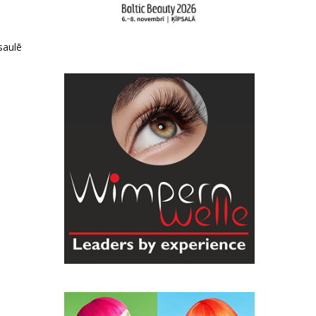
saulē