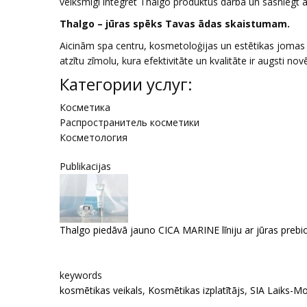
veiksmīgi integrēt Thalgo produktus darbā un sasniegt a
Thalgo – jūras spēks Tavas ādas skaistumam.
Aicinām spa centru, kosmetoloģijas un estētikas jomas 
atzītu zīmolu, kura efektivitāte un kvalitāte ir augsti no
Категории услуг:
Косметика
Распространитель косметики
Косметология
Publikacijas
Thalgo piedāvā jauno CICA MARINE līniju ar jūras prebi
keywords
kosmētikas veikals
,
Kosmētikas izplatītājs
,
SIA Laiks-M