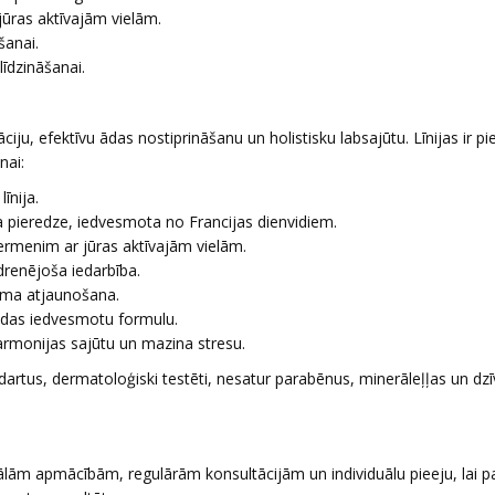
jūras aktīvajām vielām.
šanai.
līdzināšanai.
, efektīvu ādas nostiprināšanu un holistisku labsajūtu. Līnijas ir p
nai:
īnija.
a pieredze, iedvesmota no Francijas dienvidiem.
ermenim ar jūras aktīvajām vielām.
renējoša iedarbība.
uma atjaunošana.
vēdas iedvesmotu formulu.
 harmonijas sajūtu un mazina stresu.
andartus, dermatoloģiski testēti, nesatur parabēnus, minerāleļļas un dz
ālām apmācībām, regulārām konsultācijām un individuālu pieeju, lai pa