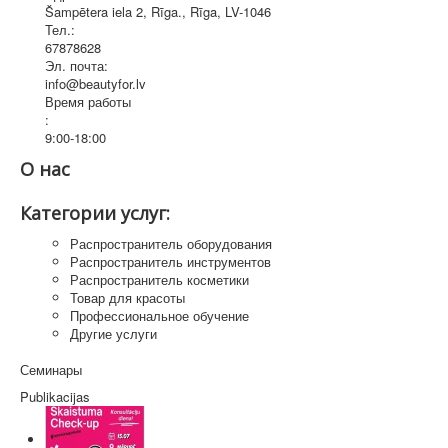
Šampētera iela 2, Rīga.
,
Rīga
, LV-1046
Тел.:
67878628
Эл. почта:
info@beautyfor.lv
Время работы
:
9:00-18:00
О нас
Категории услуг:
Распространитель оборудования
Распространитель инструментов
Распространитель косметики
Товар для красоты
Профессиональное обучение
Другие услуги
Семинары
Publikacijas