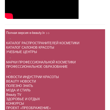
Полная версия e-beauty.lv >>
.
КАТАЛОГ РАСПРОСТРАНИТЕЛЕЙ КОСМЕТИКИ
КАТАЛОГ САЛОНОВ КРАСОТЫ
УЧЕБНЫЕ ЦЕНТРЫ
.
МАРКИ ПРОФЕССИОНАЛЬНОЙ КОСМЕТИКИ
ПРОФЕССИОНАЛЬНОЕ ОБРАЗОВАНИЕ
.
НОВОСТИ ИНДУСТРИИ КРАСОТЫ
BEAUTY НОВОСТИ
ПОЛЕЗНО ЗНАТЬ
МОДА И СТИЛЬ
Beauty TV
ЗДОРОВЬЕ И ОТДЫХ
КОНКУРСЫ
ПРОЕКТ «ПРЕОБРАЖЕНИЕ»