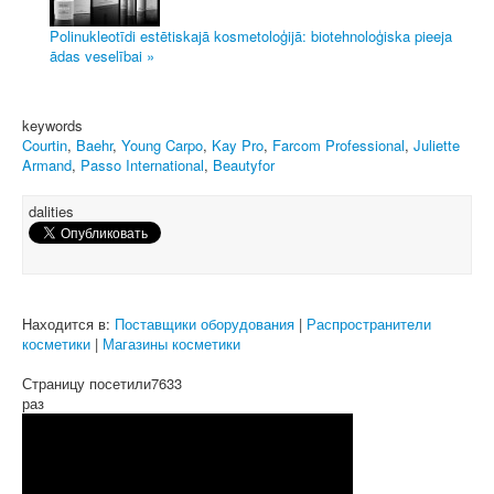
Polinukleotīdi estētiskajā kosmetoloģijā: biotehnoloģiska pieeja
ādas veselībai »
keywords
Courtin
,
Baehr
,
Young Carpo
,
Kay Pro
,
Farcom Professional
,
Juliette
Armand
,
Passo International
,
Beautyfor
dalities
Находится в:
Поставщики оборудования
|
Распространители
косметики
|
Магазины косметики
Страницу посетили
7633
раз