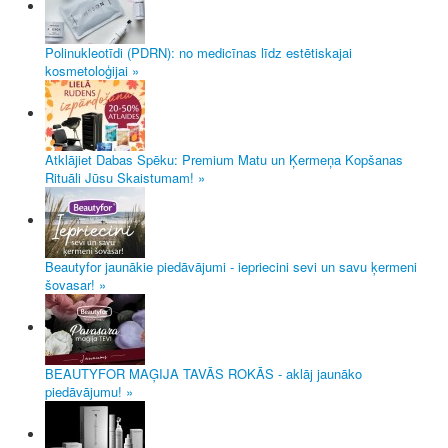
Polinukleotīdi (PDRN): no medicīnas līdz estētiskajai
kosmetoloģijai »
Atklājiet Dabas Spēku: Premium Matu un Ķermeņa Kopšanas
Rituāli Jūsu Skaistumam! »
Beautyfor jaunākie piedāvājumi - iepriecini sevi un savu ķermeni
šovasar! »
BEAUTYFOR MAĢIJA TAVĀS ROKĀS - aklāj jaunāko
piedāvājumu! »