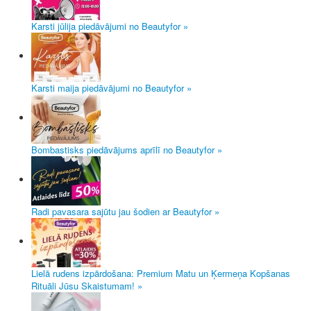
Karsti jūlija piedāvājumi no Beautyfor »
Karsti maija piedāvājumi no Beautyfor »
Bombastisks piedāvājums aprīlī no Beautyfor »
Radi pavasara sajūtu jau šodien ar Beautyfor »
Lielā rudens izpārdošana: Premium Matu un Ķermeņa Kopšanas
Rituāli Jūsu Skaistumam! »