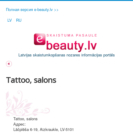
Полная версия e-beauty.lv >>
LV
RU
Latvijas skaistumkopšanas nozares informācijas portāls
Tattoo, salons
Tattoo, salons
Адрес:
Lāčplēša 6-19
,
Aizkraukle
, LV-5101