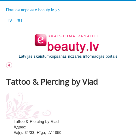
Полная версия e-beauty.lv >>
LV
RU
Latvijas skaistumkopšanas nozares informācijas portāls
Tattoo & Piercing by Vlad
Tattoo & Piercing by Vlad
Адрес:
Vaļņu 31/33
,
Rīga
, LV-1050