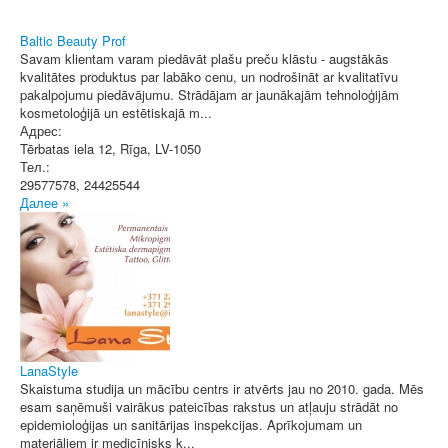
Baltic Beauty Prof
Savam klientam varam piedāvāt plašu preču klāstu - augstākās
kvalitātes produktus par labāko cenu, un nodrošināt ar kvalitatīvu
pakalpojumu piedāvājumu. Strādājam ar jaunākajām tehnoloģijām
kosmetoloģijā un estētiskajā m...
Адрес:
Tērbatas iela 12
,
Rīga
, LV-1050
Тел.:
29577578, 24425544
Далее »
LanaStyle
Skaistuma studija un mācību centrs ir atvērts jau no 2010. gada. Mēs
esam saņēmuši vairākus pateicības rakstus un atļauju strādāt no
epidemioloģijas un sanitārijas inspekcijas. Aprīkojumam un
materiāliem ir medicīnisks k...