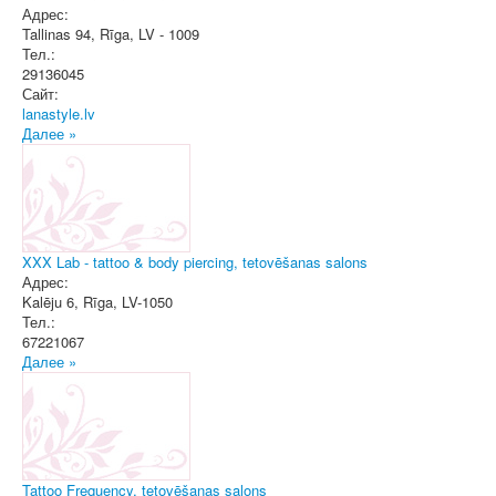
Адрес:
Tallinas 94
,
Rīga
, LV - 1009
Тел.:
29136045
Сайт:
lanastyle.lv
Далее »
XXX Lab - tattoo & body piercing, tetovēšanas salons
Адрес:
Kalēju 6
,
Rīga
, LV-1050
Тел.:
67221067
Далее »
Tattoo Frequency, tetovēšanas salons