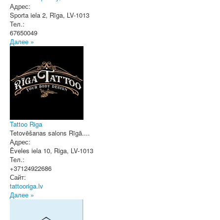
Адрес:
Sporta iela 2
,
Rīga
, LV-1013
Тел.:
67650049
Далее »
Tattoo Riga
Tetovēšanas salons Rīgā....
Адрес:
Ēveles iela 10
,
Riga
, LV-1013
Тел.:
+37124922686
Сайт:
tattooriga.lv
Далее »