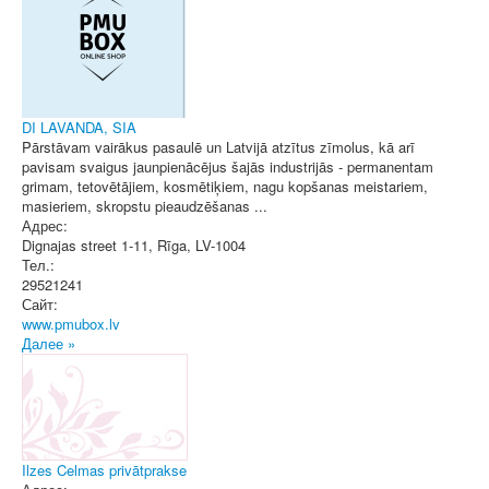
DI LAVANDA, SIA
Pārstāvam vairākus pasaulē un Latvijā atzītus zīmolus, kā arī
pavisam svaigus jaunpienācējus šajās industrijās - permanentam
grimam, tetovētājiem, kosmētiķiem, nagu kopšanas meistariem,
masieriem, skropstu pieaudzēšanas ...
Адрес:
Dignajas street 1-11
,
Rīga
, LV-1004
Тел.:
29521241
Сайт:
www.pmubox.lv
Далее »
Ilzes Celmas privātprakse