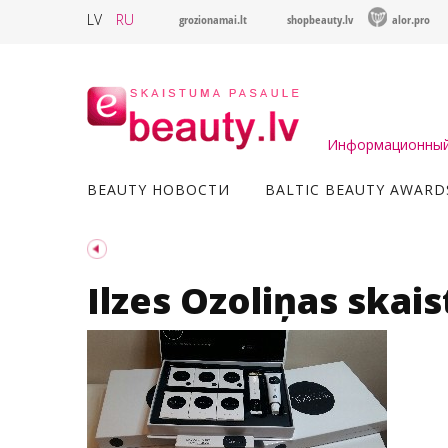
LV
RU
grozionamai.lt
shopbeauty.lv
alor.pro
Информационный 
BEAUTY НОВОСТИ
BALTIC BEAUTY AWARD
Ilzes Ozoliņas ska