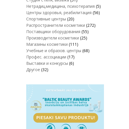
Нетрадиц.медицина, психотерапия
(5)
Центры здоровья, реабилитация
(56)
Спортивные центры
(20)
Распространители косметики
(272)
Поставщики оборудования
(55)
Производители косметики
(25)
Магазины косметики
(111)
Учебные и образов. центры
(68)
Профес. ассоциации
(17)
Выставки и конкурсы
(6)
Другое
(32)