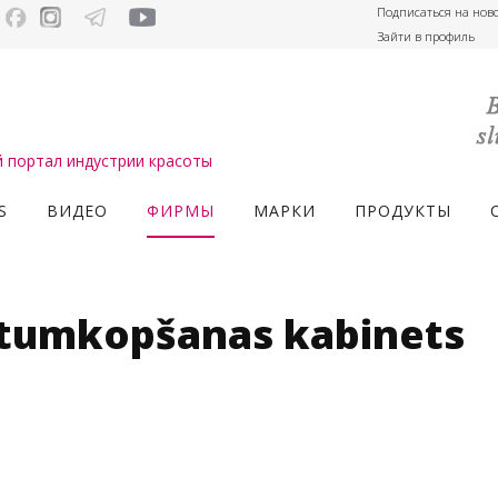
Подписаться на нов
Зайти в профиль
портал индустрии красоты
S
ВИДЕО
ФИРМЫ
МАРКИ
ПРОДУКТЫ
istumkopšanas kabinets