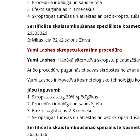
2. Procedūra ir dabīga un saudzējoša
3. Efekts saglabājas 2-3 mēnešus
4. Skropstiņas tumšas un atliektas arī bez skropstu tuša
Sertificēta skaistumkopšanas speciāliste kosmetol
26333326
Brīvības iela 72 k2 salons Zdiva
Yumi Lashes skropstu keratīna procedūra
Yumi Lashes
ir labākā alternatīva skropstu pieaudzēša
Ar šo procedūru pagarināsiet savas skropstas,neizmant
Yumi Lashes ir inovatīva kosmetoloģisko tehnoloģiju k
Jūsu ieguvumi:
1. Skropstas ataug 30% spēcīgākas
2. Procedūra ir dabīga un saudzējoša
3. Efekts saglabājas 2-3 mēnešus
4. Skropstiņas tumšas un atliektas arī bez skropstu tuša
Sertificēta skaistumkopšanas speciāliste kosmetol
26333326