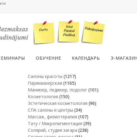
ости
СЕМИНАРЫ
ОБУЧЕНИЕ
КАЛЕНДАРЬ
Э-МАГАЗИ
Салоны красоты
(1217)
Парикмахерская
(1165)
Маникюр, педикюр, подолог
(101)
Косметология
(150)
Эстетическая косметология
(96)
СПА салоны и центры
(34)
Массаж, физиотерапия
(107)
Тату / Микропигментация
(39)
Солярий, студия загара
(238)
Студия стиля, визажа
(31)