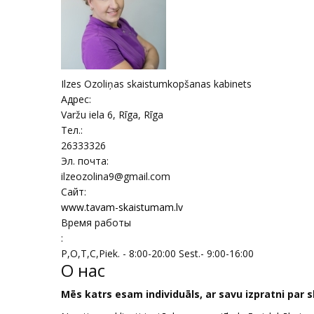
Ilzes Ozoliņas skaistumkopšanas kabinets
Адрес:
Varžu iela 6, Rīga
,
Rīga
Тел.:
26333326
Эл. почта:
ilzeozolina9@gmail.com
Сайт:
www.tavam-skaistumam.lv
Время работы
:
P,O,T,C,Piek. - 8:00-20:00 Sest.- 9:00-16:00
О нас
Mēs katrs esam individuāls, ar savu izpratni par s