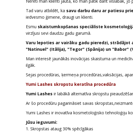
Nereti man klienti jautā, ko man patīk darīt vislabāk, jo
Tad varu atbildēt, ka
savu darbu daru ar patiesu pri
iedvesmo ģimene, draugi un klienti.
Esmu
skaistumkopšanas speciāliste kosmetoloģijā
virzījusi sevi daudzu gadu garumā.
Varu lepoties ar vairāku gadu pieredzi, strādājo
"Natinuel" (Itālija), "Tegor" (Spānija) un "Babor" (V
Man interesē jaunākās inovācijas skaistuma un medicīna
ilgāk.
Sejas procedūras, ķermeņa procedūras,vaksācijas, apa
Yumi Lashes skropstu keratīna procedūra
Yumi Lashes
ir labākā alternatīva skropstu pieaudzēša
Ar šo procedūru pagarināsiet savas skropstas,neizmant
Yumi Lashes ir inovatīva kosmetoloģisko tehnoloģiju k
Jūsu ieguvumi:
1. Skropstas ataug 30% spēcīgākas