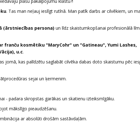
 piedāvāju plašu pakalpojumu klāstu?!
eku
. Tas man neļauj ieslīgt rutīnā. Man patīk darbs ar cilvēkiem, un m
 (ārstniecības persona)
un līdz skaistumkopšanai profesionālā lī
t ar franču kosmētiku "MaryCohr" un "Gatineau", Yumi Lashes,
ācija), u.c
.
s jomā, kas palīdzētu saglabāt cilvēka dabas doto skaistumu pēc ies
rātprocedūras sejai un ķermenim.
nai - padara skropstas garākas un skatienu izteiksmīgāku.
ojot mākslīgo pieaudzēšanu.
ombinācija ar absolūti drošām sastāvdaļām.