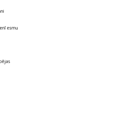
ani
menī esmu
pējas