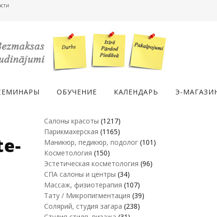
ости
СЕМИНАРЫ
ОБУЧЕНИЕ
КАЛЕНДАРЬ
Э-МАГАЗИ
Салоны красоты
(1217)
Парикмахерская
(1165)
te-
Маникюр, педикюр, подолог
(101)
Косметология
(150)
Эстетическая косметология
(96)
СПА салоны и центры
(34)
Массаж, физиотерапия
(107)
Тату / Микропигментация
(39)
Солярий, студия загара
(238)
Студия стиля, визажа
(31)