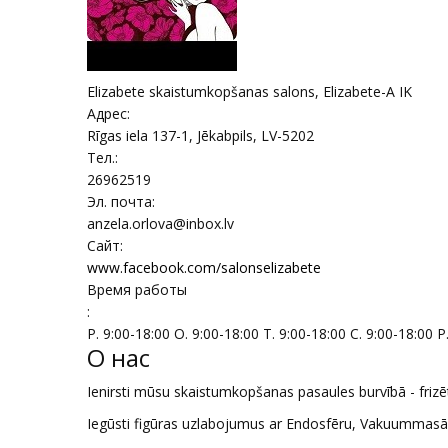
Elizabete skaistumkopšanas salons, Elizabete-A IK
Адрес:
Rīgas iela 137-1
,
Jēkabpils
, LV-5202
Тел.:
26962519
Эл. почта:
anzela.orlova@inbox.lv
Сайт:
www.facebook.com/salonselizabete
Время работы
:
P. 9:00-18:00 O. 9:00-18:00 T. 9:00-18:00 C. 9:00-18:00 P.
О нас
Ienirsti mūsu skaistumkopšanas pasaules burvībā - frizēt
Iegūsti figūras uzlabojumus ar Endosfēru, Vakuummasāž