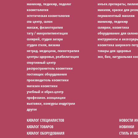
маникюр, педикюр, подолог
инъек.препараты, пилин
косметология
макияж, краски для ресн
эстетическая косметология
перманентный макияж
спа центр, салон
маникюр, педикюр
массаж, физиотерапия
солярии, косметика
тату / микропигментация
оборудование для салоно
солярий, студия загара
инструменты и аксессуар
студия стиля, визажа
косметика широкого потр
нетрад. медицина, психотерапия
товары для здоровья
центры здоровья, реабилитация
эко, био, натуральная ко
спортивный центр
распространитель косметики
поставщик оборудования
производитель косметики
магазин косметики
учебный и образ.центр
профессион. ассоциации
выставки, конкурсы индустрии
другое
КАТАЛОГ СПЕЦИАЛИСТОВ
НОВОСТИ И
КАТАЛОГ ТОВАРОВ
НОВИНКИ
КАТАЛОГ ОБОРУДОВАНИЯ
СТИЛЬ И М