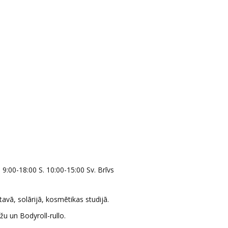
 9:00-18:00 S. 10:00-15:00 Sv. Brīvs
avā, solārijā, kosmētikas studijā.
u un Bodyroll-rullo.