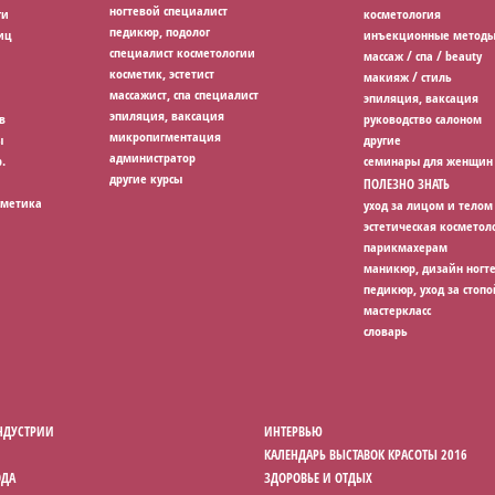
ногтевой специалист
ги
косметология
педикюр, подолог
иц
инъекционные методы
специалист косметологии
массаж / спа / beauty
косметик, эстетист
макияж / стиль
массажист, спа специалист
эпиляция, ваксация
эпиляция, ваксация
в
руководство салоном
микропигментация
ы
другие
администратор
.
семинары для женщин
другие курсы
ПОЛЕЗНО ЗНАТЬ
сметика
уход за лицом и телом
эстетическая косметол
парикмахерам
маникюр, дизайн ногт
педикюр, уход за стопо
мастеркласс
словарь
НДУСТРИИ
ИНТЕРВЬЮ
КАЛЕНДАРЬ ВЫСТАВОК КРАСОТЫ 2016
ОДА
ЗДОРОВЬЕ И ОТДЫХ