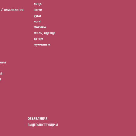
лицо
 / хим.пилинги
ногти
руки
ноги
макияж
стиль, одежда
детям
мужчинам
огия
ей
й
ОБЪЯВЛЕНИЯ
ВИДЕОИНСТРУКЦИИ