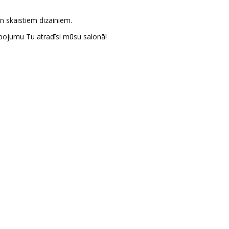
n skaistiem dizainiem.
pojumu Tu atradīsi mūsu salonā!