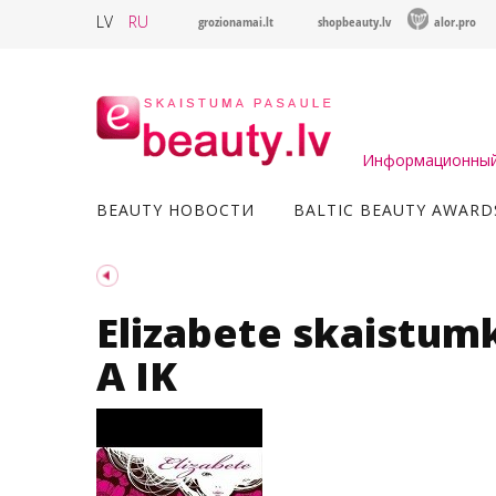
LV
RU
grozionamai.lt
shopbeauty.lv
alor.pro
Информационный 
BEAUTY НОВОСТИ
BALTIC BEAUTY AWARD
Elizabete skaistumk
A IK