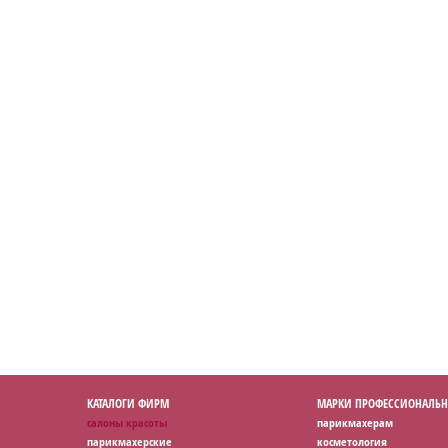
КАТАЛОГИ ФИРМ
МАРКИ ПРОФЕССИОНАЛЬН
салоны красоты
парикмахерам
парикмахерские
косметология