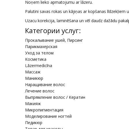
Noņem lieko apmatojumu ar lāzeru.
Palutini savas rokas un kājiņas ar kopšanas līdzekļiem u
Uzacu korekcija, laminēšana un vēl daudz dažādu pakal
Категории услуг:
Прокалывание ушей, Пирсинг
Парикмахерская
Уход за телом
Косметика
Lāzermedicīna
Массаж
Маникюр
Наращивание волос
Лечение волос
Выпрямление волос / Кератин
Макияж
Микропигментация
Моделирование ногтей
Педикюр
Товар для красоты