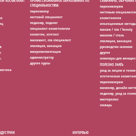
ОЙ КОСМЕТИКИ:
ПРОФЕССИОНАЛЬНОЕ ОБРАЗОВАНИЕ ПО
СЕМИНАРЫ, ОБУЧЕНИЕ
СПЕЦИАЛЬНОСТЯМ:
парикмахерам
парикмахер
ногтевым специалиста
ногтевой специалист
ги
косметология
педикюр, подолог
иц
инъекционные методы
специалист косметологии
массаж / спа / beauty
косметик, эстетист
макияж / стиль
массажист, спа специалист
эпиляция, ваксация
эпиляция, ваксация
в
руководство салоном
микропигментация
ы
другие
администратор
.
семинары для женщин
другие курсы
ПОЛЕЗНО ЗНАТЬ
сметика
уход за лицом и телом
эстетическая косметол
парикмахерам
маникюр, дизайн ногт
педикюр, уход за стопо
мастеркласс
словарь
НДУСТРИИ
ИНТЕРВЬЮ