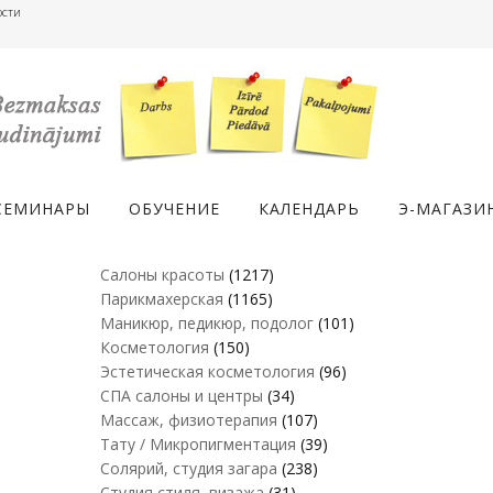
ости
СЕМИНАРЫ
ОБУЧЕНИЕ
КАЛЕНДАРЬ
Э-МАГАЗИ
Салоны красоты
(1217)
Парикмахерская
(1165)
Маникюр, педикюр, подолог
(101)
Косметология
(150)
Эстетическая косметология
(96)
СПА салоны и центры
(34)
Массаж, физиотерапия
(107)
Тату / Микропигментация
(39)
Солярий, студия загара
(238)
Студия стиля, визажа
(31)