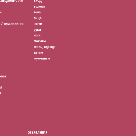
 СПЕЦИАЛИСТАМ
УХОД
волосы
м
тело
лицо
 / хим.пилинги
ногти
руки
ноги
макияж
стиль, одежда
детям
мужчинам
огия
ей
й
ОБЪЯВЛЕНИЯ