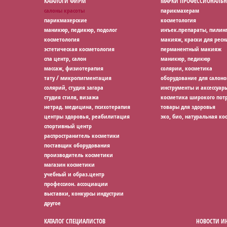
КАТАЛОГИ ФИРМ
МАРКИ ПРОФЕССИОНАЛЬН
салоны красоты
парикмахерам
парикмахерские
косметология
маникюр, педикюр, подолог
инъек.препараты, пилин
косметология
макияж, краски для ресн
эстетическая косметология
перманентный макияж
спа центр, салон
маникюр, педикюр
массаж, физиотерапия
солярии, косметика
тату / микропигментация
оборудование для салоно
солярий, студия загара
инструменты и аксессуар
студия стиля, визажа
косметика широкого потр
нетрад. медицина, психотерапия
товары для здоровья
центры здоровья, реабилитация
эко, био, натуральная ко
спортивный центр
распространитель косметики
поставщик оборудования
производитель косметики
магазин косметики
учебный и образ.центр
профессион. ассоциации
выставки, конкурсы индустрии
другое
КАТАЛОГ СПЕЦИАЛИСТОВ
НОВОСТИ И