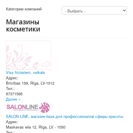
Кatегории компаний
Магазины
косметики
Viss frizieriem, veikals
Адрес:
Brīvības 159
,
Rīga
, LV-1012
Тел.:
67371595
Далее »
SALON LINE, магазин-база для профессионалов сферы красоты
Адрес:
Maskavas iela 12
,
Rīga
, LV - 1050
Тел.: