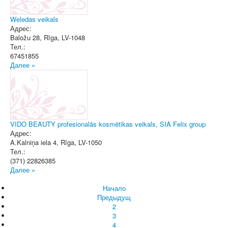
Weledas veikals
Адрес:
Baložu 28
,
Rīga
, LV-1048
Тел.:
67451855
Далее »
VIDO BEAUTY profesionalās kosmētikas veikals, SIA Felix group
Адрес:
A.Kalniņa iela 4
,
Rīga
, LV-1050
Тел.:
(371) 22826385
Далее »
Начало
Предыдущ
2
3
4