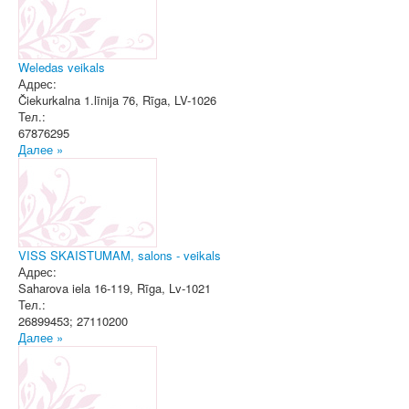
Weledas veikals
Адрес:
Čiekurkalna 1.līnija 76
,
Rīga
, LV-1026
Тел.:
67876295
Далее »
VISS SKAISTUMAM, salons - veikals
Адрес:
Saharova iela 16-119
,
Rīga
, Lv-1021
Тел.:
26899453; 27110200
Далее »