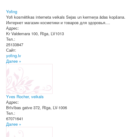
Yofing
Yofi kosmētikas interneta veikals Sejas un kermeņa ādas kopšana.
Интернет магазин косметики и товаров для здоровья....
Адрес:
Kr Valdemara 100
,
Rīga
, LV1013
Тел.:
25133847
Сайт:
yofing.lv
Далее »
Yves Rocher, veikals
Адрес:
Brīvības gatve 372
,
Rīga
, LV-1006
Тел.:
67071641
Далее »