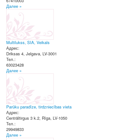
67410003
Далее »
Multilukss, SIA, Veikals
Адрес:
Driksas 4
,
Jelgava
, LV-3001
Тел.:
63023428
Далее »
Parūku paradīze, tirdzniecības vieta
Адрес:
Centrāltirgus 3 k.2
,
Rīga
, LV-1050
Тел.:
29949833
Далее »