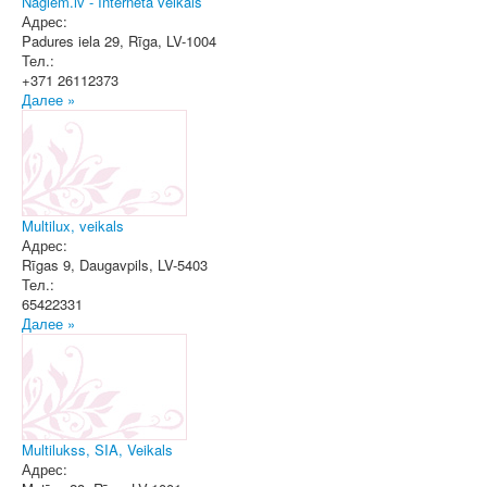
Nagiem.lv - Interneta veikals
Адрес:
Padures iela 29
,
Rīga
, LV-1004
Тел.:
+371 26112373
Далее »
Multilux, veikals
Адрес:
Rīgas 9
,
Daugavpils
, LV-5403
Тел.:
65422331
Далее »
Multilukss, SIA, Veikals
Адрес: