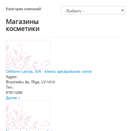
Кatегории компаний
Магазины
косметики
Oriflame Latvija, SIA - klientu apkalpošanas centrs
Адрес:
Bruņinieku 8a
,
Rīga
, LV-1010
Тел.:
67611266
Далее »