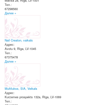
Matīsa 28
,
Rīga
, LV-1001
Тел.:
67298560
Далее »
Nail Creaton, vaikals
Адрес:
Avotu 9
,
Rīga
, LV-1045
Тел.:
67375478
Далее »
Multilukss, SIA, Veikals
Адрес:
Kurzemes prospekts 132a
,
Rīga
, LV-1069
Тел.: