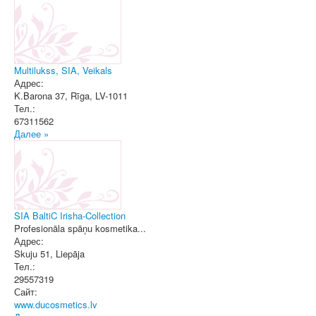
Multilukss, SIA, Veikals
Адрес:
K.Barona 37
,
Rīga
, LV-1011
Тел.:
67311562
Далее »
SIA BaltiC Irisha-Collection
Profesionāla spāņu kosmetika...
Адрес:
Skuju 51
,
Liepāja
Тел.:
29557319
Сайт:
www.ducosmetics.lv