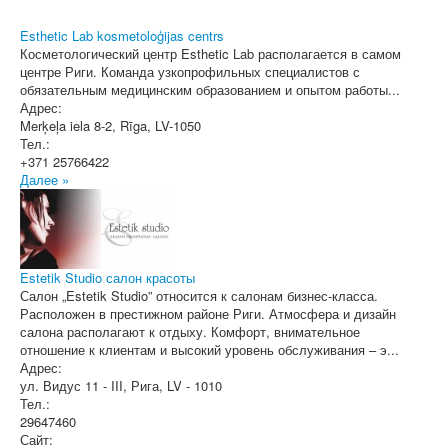
Esthetic Lab kosmetoloģijas centrs
Косметологический центр Esthetic Lab располагается в самом
центре Риги. Команда узкопрофильных специалистов с
обязательным медицинским образованием и опытом работы...
Адрес:
Merķeļa iela 8-2
,
Rīga
, LV-1050
Тел.:
+371 25766422
Далее »
Estetik Studio салон красоты
Салон „Estetik Studio” относится к салонам бизнес-класса.
Расположен в престижном районе Риги. Атмосфера и дизайн
салона располагают к отдыху. Комфорт, внимательное
отношение к клиентам и высокий уровень обслуживания – э...
Адрес:
ул. Видус 11 - III
,
Рига
, LV - 1010
Тел.:
29647460
Сайт: