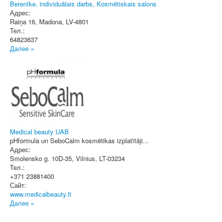
Berenīke, individuālais darbs, Kosmētiskais salons
Адрес:
Raiņa 16
,
Madona
, LV-4801
Тел.:
64823637
Далее »
Medical beauty UAB
pHformula un SeboCalm kosmētikas izplatītāji...
Адрес:
Smolensko g. 10D-35
,
Vilnius
, LT-03234
Тел.:
+371 23881400
Сайт:
www.medicalbeauty.lt
Далее »