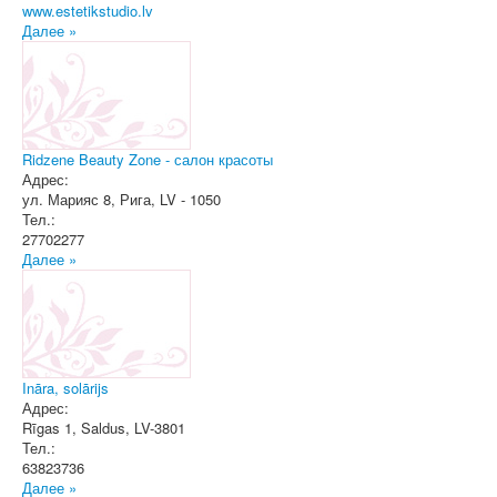
www.estetikstudio.lv
Далее »
Ridzene Beauty Zone - салон красоты
Адрес:
ул. Марияс 8
,
Рига
, LV - 1050
Тел.:
27702277
Далее »
Ināra, solārijs
Адрес:
Rīgas 1
,
Saldus
, LV-3801
Тел.:
63823736
Далее »