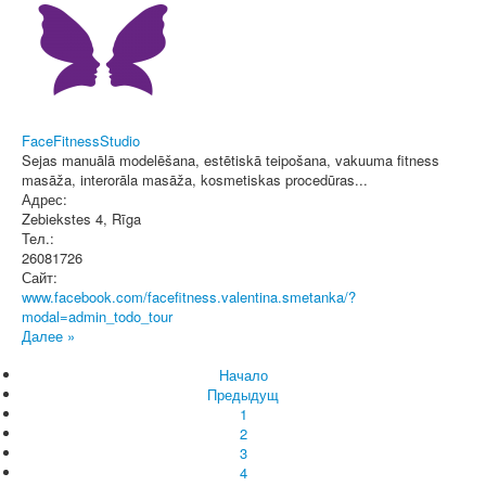
FaceFitnessStudio
Sejas manuālā modelēšana, estētiskā teipošana, vakuuma fitness
masāža, interorāla masāža, kosmetiskas procedūras...
Адрес:
Zebiekstes 4
,
Rīga
Тел.:
26081726
Сайт:
www.facebook.com/facefitness.valentina.smetanka/?
modal=admin_todo_tour
Далее »
Начало
Предыдущ
1
2
3
4