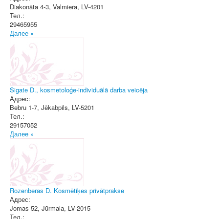
Diakonāta 4-3
,
Valmiera
, LV-4201
Тел.:
29465955
Далее »
Sigate D., kosmetoloģe-individuālā darba veicēja
Адрес:
Bebru 1-7
,
Jēkabpils
, LV-5201
Тел.:
29157052
Далее »
Rozenberas D. Kosmētiķes privātprakse
Адрес:
Jomas 52
,
Jūrmala
, LV-2015
Тел.: