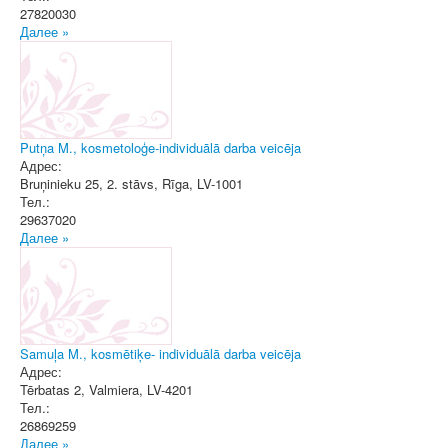
27820030
Далее »
Putņa M., kosmetoloģe-individuālā darba veicēja
Адрес:
Bruņinieku 25, 2. stāvs
,
Rīga
, LV-1001
Тел.:
29637020
Далее »
Samuļa M., kosmētiķe- individuālā darba veicēja
Адрес:
Tērbatas 2
,
Valmiera
, LV-4201
Тел.:
26869259
Далее »