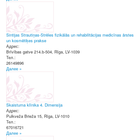
Sintijas Strautiņas-Strēles fizikālās un rehabilitācijas medicīnas ārstes
un kosmētiķes prakse
Адрес:
Brīvības gatve 214.b-504
,
Rīga
, LV-1039
Тел.:
26149896
Далее »
Skaistuma klīnika 4. Dimensija
Адрес:
Pulkveža Brieža 15
,
Rīga
, LV-1010
Тел.:
67016721
Далее »