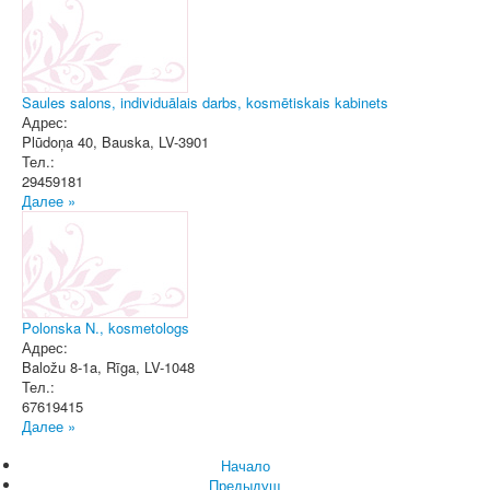
Saules salons, individuālais darbs, kosmētiskais kabinets
Адрес:
Plūdoņa 40
,
Bauska
, LV-3901
Тел.:
29459181
Далее »
Polonska N., kosmetologs
Адрес:
Baložu 8-1a
,
Rīga
, LV-1048
Тел.:
67619415
Далее »
Начало
Предыдущ