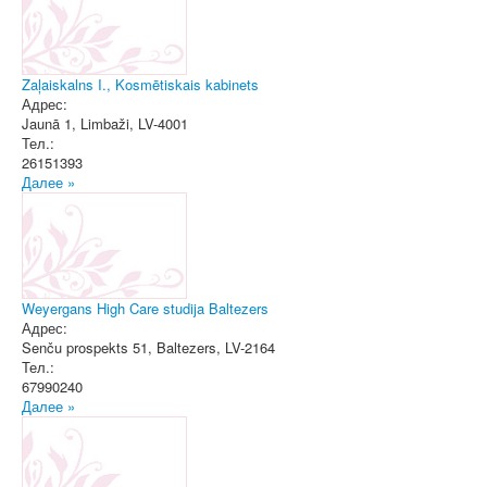
Zaļaiskalns I., Kosmētiskais kabinets
Адрес:
Jaunā 1
,
Limbaži
, LV-4001
Тел.:
26151393
Далее »
Weyergans High Care studija Baltezers
Адрес:
Senču prospekts 51
,
Baltezers
, LV-2164
Тел.:
67990240
Далее »