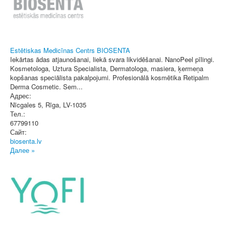
Estētiskas Medicīnas Centrs BIOSENTA
Iekārtas ādas atjaunošanai, liekā svara likvidēšanai. NanoPeel pīlingi.
Kosmetologa, Uztura Specialista, Dermatologa, masiera, ķermeņa
kopšanas speciālista pakalpojumi. Profesionālā kosmētika Retipalm
Derma Cosmetic. Sem...
Адрес:
Nīcgales 5
,
Rīga
, LV-1035
Тел.:
67799110
Сайт:
biosenta.lv
Далее »