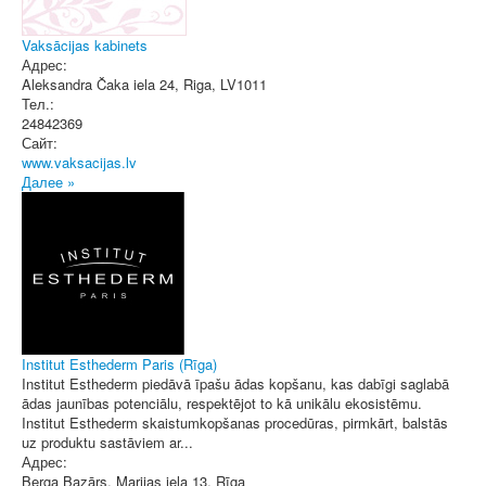
Vaksācijas kabinets
Адрес:
Aleksandra Čaka iela 24
,
Riga
, LV1011
Тел.:
24842369
Сайт:
www.vaksacijas.lv
Далее »
Institut Esthederm Paris (Rīga)
Institut Esthederm piedāvā īpašu ādas kopšanu, kas dabīgi saglabā
ādas jaunības potenciālu, respektējot to kā unikālu ekosistēmu.
Institut Esthederm skaistumkopšanas procedūras, pirmkārt, balstās
uz produktu sastāviem ar...
Адрес:
Berga Bazārs, Marijas iela 13
,
Rīga