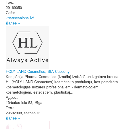
Тел.:
29169050
Сайт:
kristinesalons.lv/
Далее »
HOLY LAND Cosmetics, SIA Cubecity
Kompānija Pharma Cosmetics (Izraēla) izstrādā un izgatavo brenda
HL (HOLY LAND Cosmetics) kosmētisko produkciju, kas paredzēta
kosmetoloģijas nozares profesionāļiem - dermatologiem,
kosmetologiem, estētistiem, plastiskaj...
Адрес:
Tērbatas iela 53
,
Rīga
Тел.:
29582398, 29592975
Далее »