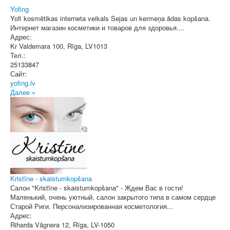
Yofing
Yofi kosmētikas interneta veikals Sejas un kermeņa ādas kopšana.
Интернет магазин косметики и товаров для здоровья....
Адрес:
Kr Valdemara 100
,
Rīga
, LV1013
Тел.:
25133847
Сайт:
yofing.lv
Далее »
Kristīne - skaistumkopšana
Салон "Kristīne - skaistumkopšana" - Ждем Вас в гости!
Маленький, очень уютный, салон закрытого типа в самом сердце
Старой Риги. Персонализированная косметология...
Адрес:
Riharda Vāgnera 12
,
Rīga
, LV-1050